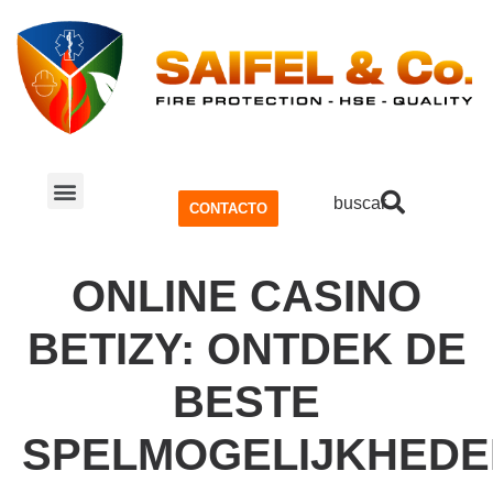
buscar
CONTACTO
SISTEMA CONTRA INCENDIOS
SEGURIDAD Y SALUD OCUPACIONAL (SSO)
ONLINE CASINO
BETIZY: ONTDEK DE
BESTE
SPELMOGELIJKHEDE