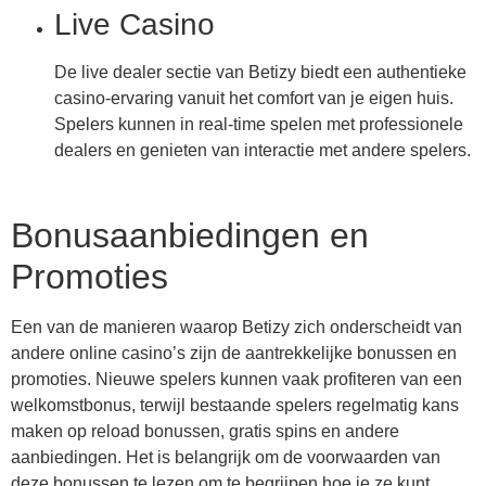
Live Casino
De live dealer sectie van Betizy biedt een authentieke
casino-ervaring vanuit het comfort van je eigen huis.
Spelers kunnen in real-time spelen met professionele
dealers en genieten van interactie met andere spelers.
Bonusaanbiedingen en
Promoties
Een van de manieren waarop Betizy zich onderscheidt van
andere online casino’s zijn de aantrekkelijke bonussen en
promoties. Nieuwe spelers kunnen vaak profiteren van een
welkomstbonus, terwijl bestaande spelers regelmatig kans
maken op reload bonussen, gratis spins en andere
aanbiedingen. Het is belangrijk om de voorwaarden van
deze bonussen te lezen om te begrijpen hoe je ze kunt