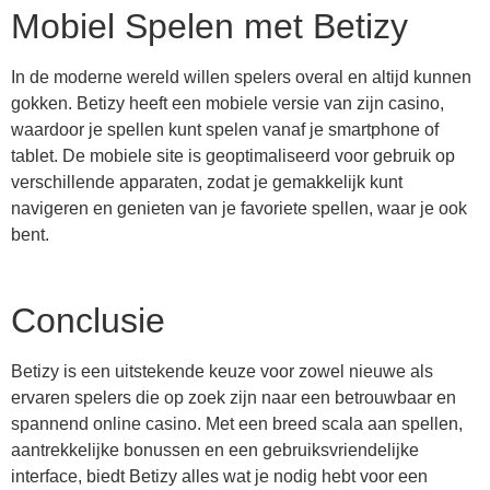
Mobiel Spelen met Betizy
In de moderne wereld willen spelers overal en altijd kunnen
gokken. Betizy heeft een mobiele versie van zijn casino,
waardoor je spellen kunt spelen vanaf je smartphone of
tablet. De mobiele site is geoptimaliseerd voor gebruik op
verschillende apparaten, zodat je gemakkelijk kunt
navigeren en genieten van je favoriete spellen, waar je ook
bent.
Conclusie
Betizy is een uitstekende keuze voor zowel nieuwe als
ervaren spelers die op zoek zijn naar een betrouwbaar en
spannend online casino. Met een breed scala aan spellen,
aantrekkelijke bonussen en een gebruiksvriendelijke
interface, biedt Betizy alles wat je nodig hebt voor een