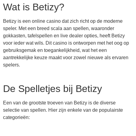
Wat is Betizy?
Betizy is een online casino dat zich richt op de moderne
speler. Met een breed scala aan spellen, waaronder
gokkasten, tafelspellen en live dealer opties, heeft Betizy
voor ieder wat wils. Dit casino is ontworpen met het oog op
gebruiksgemak en toegankelijkheid, wat het een
aantrekkelijke keuze maakt voor zowel nieuwe als ervaren
spelers.
De Spelletjes bij Betizy
Een van de grootste troeven van Betizy is de diverse
selectie van spellen. Hier zijn enkele van de populairste
categorieën: