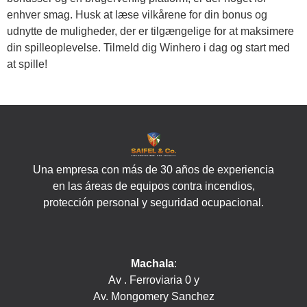
enhver smag. Husk at læse vilkårene for din bonus og
udnytte de muligheder, der er tilgængelige for at maksimere
din spilleoplevelse. Tilmeld dig Winhero i dag og start med
at spille!
Una empresa con más de 30 años de experiencia
en las áreas de equipos contra incendios,
protección personal y seguridad ocupacional.
Machala
:
Av . Ferroviaria 0 y
Av. Mongomery Sanchez