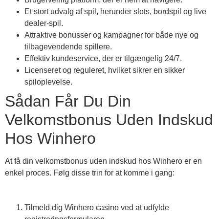
Et stort udvalg af spil, herunder slots, bordspil og live
dealer-spil.
Attraktive bonusser og kampagner for både nye og
tilbagevendende spillere.
Effektiv kundeservice, der er tilgængelig 24/7.
Licenseret og reguleret, hvilket sikrer en sikker
spiloplevelse.
Sådan Får Du Din
Velkomstbonus Uden Indskud
Hos Winhero
At få din velkomstbonus uden indskud hos Winhero er en
enkel proces. Følg disse trin for at komme i gang:
Tilmeld dig Winhero casino ved at udfylde