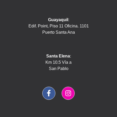
Guayaquil
:
Edif. Point, Piso 11 Oficina. 1101
Puerto Santa Ana
Santa Elena
:
Km 10.5 Vía a
San Pablo