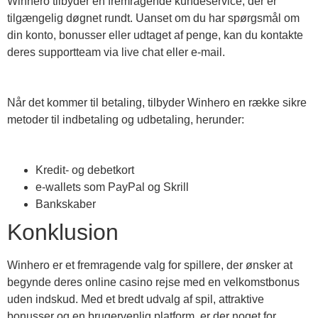
Winhero tilbyder en fremragende kundeservice, der er
tilgængelig døgnet rundt. Uanset om du har spørgsmål om
din konto, bonusser eller udtaget af penge, kan du kontakte
deres supportteam via live chat eller e-mail.
Når det kommer til betaling, tilbyder Winhero en række sikre
metoder til indbetaling og udbetaling, herunder:
Kredit- og debetkort
e-wallets som PayPal og Skrill
Bankskaber
Konklusion
Winhero er et fremragende valg for spillere, der ønsker at
begynde deres online casino rejse med en velkomstbonus
uden indskud. Med et bredt udvalg af spil, attraktive
bonusser og en brugervenlig platform, er der noget for