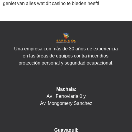
geniet van alles wat dit casino te bieden heeft!
Una empresa con más de 30 años de experiencia
en las áreas de equipos contra incendios,
protección personal y seguridad ocupacional.
Machala
:
Av . Ferroviaria 0 y
Av. Mongomery Sanchez
Guayaquil
: