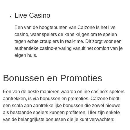
Live Casino
Een van de hoogtepunten van Calzone is het live
casino, waar spelers de kans krijgen om te spelen
tegen echte croupiers in real-time. Dit zorgt voor een
authentieke casino-ervaring vanuit het comfort van je
eigen huis.
Bonussen en Promoties
Een van de beste manieren waarop online casino’s spelers
aantrekken, is via bonussen en promoties. Calzone biedt
een scala aan aantrekkelijke bonussen die zowel nieuwe
als bestaande spelers kunnen profiteren. Hier zijn enkele
van de belangrijkste bonussen die je kunt verwachten: