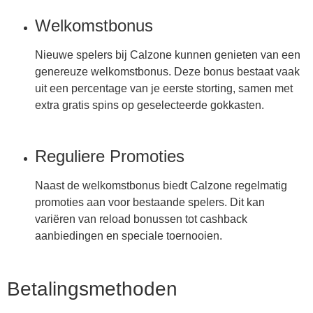
Welkomstbonus
Nieuwe spelers bij Calzone kunnen genieten van een
genereuze welkomstbonus. Deze bonus bestaat vaak
uit een percentage van je eerste storting, samen met
extra gratis spins op geselecteerde gokkasten.
Reguliere Promoties
Naast de welkomstbonus biedt Calzone regelmatig
promoties aan voor bestaande spelers. Dit kan
variëren van reload bonussen tot cashback
aanbiedingen en speciale toernooien.
Betalingsmethoden