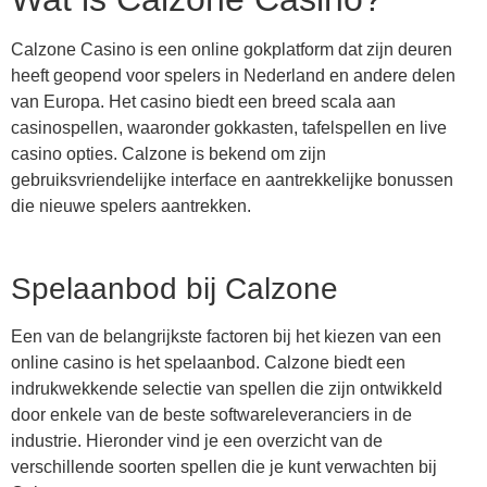
Calzone Casino is een online gokplatform dat zijn deuren
heeft geopend voor spelers in Nederland en andere delen
van Europa. Het casino biedt een breed scala aan
casinospellen, waaronder gokkasten, tafelspellen en live
casino opties. Calzone is bekend om zijn
gebruiksvriendelijke interface en aantrekkelijke bonussen
die nieuwe spelers aantrekken.
Spelaanbod bij Calzone
Een van de belangrijkste factoren bij het kiezen van een
online casino is het spelaanbod. Calzone biedt een
indrukwekkende selectie van spellen die zijn ontwikkeld
door enkele van de beste softwareleveranciers in de
industrie. Hieronder vind je een overzicht van de
verschillende soorten spellen die je kunt verwachten bij