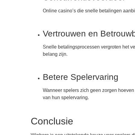
Online casino’s die snelle betalingen aanb
Vertrouwen en Betrouw
Snelle betalingsprocessen vergroten het ver
belang zijn.
Betere Spelervaring
Wanneer spelers zich geen zorgen hoeven te
van hun spelervaring.
Conclusie