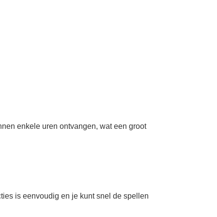
innen enkele uren ontvangen, wat een groot
ies is eenvoudig en je kunt snel de spellen