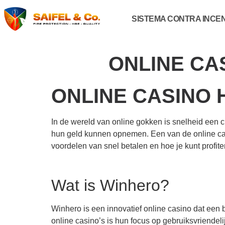
SISTEMA CONTRA INCE
ONLINE CA
ONLINE CASINO 
In de wereld van online gokken is snelheid een c
hun geld kunnen opnemen. Een van de online casin
voordelen van snel betalen en hoe je kunt profit
Wat is Winhero?
Winhero is een innovatief online casino dat een 
online casino’s is hun focus op gebruiksvriendel