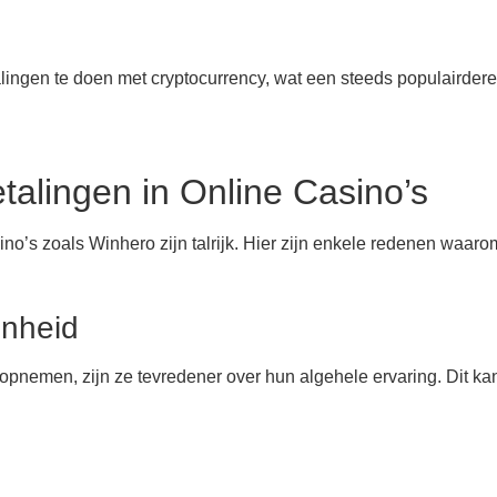
ngen te doen met cryptocurrency, wat een steeds populairdere o
talingen in Online Casino’s
no’s zoals Winhero zijn talrijk. Hier zijn enkele redenen waarom
enheid
nemen, zijn ze tevredener over hun algehele ervaring. Dit kan 