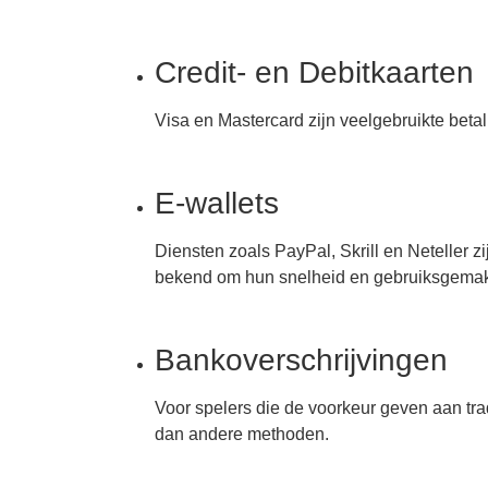
Credit- en Debitkaarten
Visa en Mastercard zijn veelgebruikte beta
E-wallets
Diensten zoals PayPal, Skrill en Neteller 
bekend om hun snelheid en gebruiksgema
Bankoverschrijvingen
Voor spelers die de voorkeur geven aan tra
dan andere methoden.