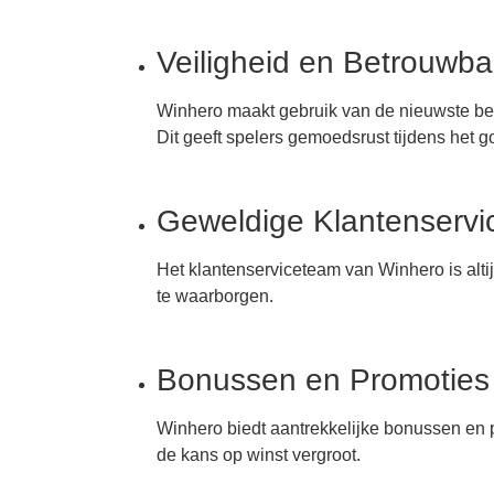
Veiligheid en Betrouwba
Winhero maakt gebruik van de nieuwste beve
Dit geeft spelers gemoedsrust tijdens het g
Geweldige Klantenservi
Het klantenserviceteam van Winhero is alti
te waarborgen.
Bonussen en Promoties
Winhero biedt aantrekkelijke bonussen en p
de kans op winst vergroot.