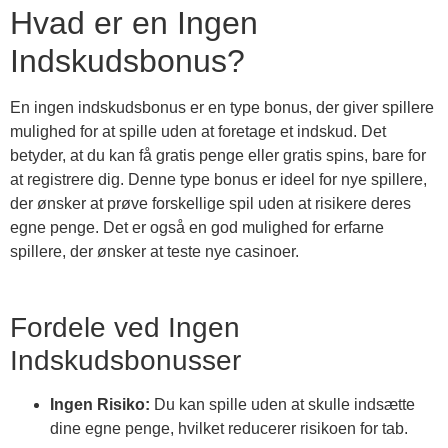
Hvad er en Ingen
Indskudsbonus?
En ingen indskudsbonus er en type bonus, der giver spillere
mulighed for at spille uden at foretage et indskud. Det
betyder, at du kan få gratis penge eller gratis spins, bare for
at registrere dig. Denne type bonus er ideel for nye spillere,
der ønsker at prøve forskellige spil uden at risikere deres
egne penge. Det er også en god mulighed for erfarne
spillere, der ønsker at teste nye casinoer.
Fordele ved Ingen
Indskudsbonusser
Ingen Risiko:
Du kan spille uden at skulle indsætte
dine egne penge, hvilket reducerer risikoen for tab.