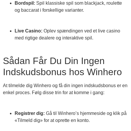
Bordspil:
Spil klassiske spil som blackjack, roulette
og baccarat i forskellige varianter.
Live Casino:
Oplev spændingen ved et live casino
med rigtige dealere og interaktive spil.
Sådan Får Du Din Ingen
Indskudsbonus hos Winhero
At tilmelde dig Winhero og få din ingen indskudsbonus er en
enkel proces. Følg disse trin for at komme i gang:
Registrer dig:
Gå til Winhero’s hjemmeside og klik på
«Tilmeld dig» for at oprette en konto.