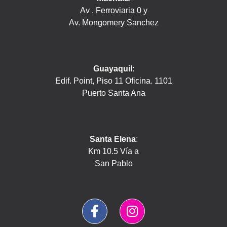
Av . Ferroviaria 0 y
Av. Mongomery Sanchez
Guayaquil
:
Edif. Point, Piso 11 Oficina. 1101
Puerto Santa Ana
Santa Elena
:
Km 10.5 Vía a
San Pablo