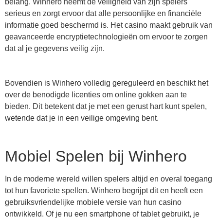
belang. Winhero neemt de veiligheid van zijn spelers
serieus en zorgt ervoor dat alle persoonlijke en financiële
informatie goed beschermd is. Het casino maakt gebruik van
geavanceerde encryptietechnologieën om ervoor te zorgen
dat al je gegevens veilig zijn.
Bovendien is Winhero volledig gereguleerd en beschikt het
over de benodigde licenties om online gokken aan te
bieden. Dit betekent dat je met een gerust hart kunt spelen,
wetende dat je in een veilige omgeving bent.
Mobiel Spelen bij Winhero
In de moderne wereld willen spelers altijd en overal toegang
tot hun favoriete spellen. Winhero begrijpt dit en heeft een
gebruiksvriendelijke mobiele versie van hun casino
ontwikkeld. Of je nu een smartphone of tablet gebruikt, je