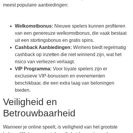
meest populaire aanbiedingen:
Welkomstbonus:
Nieuwe spelers kunnen profiteren
van een genereuze welkomstbonus, die vaak bestaat
uit een stortingsbonus en gratis spins.
Cashback Aanbiedingen:
Winhero biedt regelmatig
cashback op inzetten die niet winnend zijn, wat het
risico van verliezen verlaagt.
VIP Programma:
Voor loyale spelers zijn er
exclusieve VIP-bonussen en evenementen
beschikbaar, die een extra laag van beloningen
bieden.
Veiligheid en
Betrouwbaarheid
Wanneer je online speelt, is veiligheid van het grootste