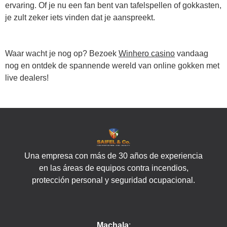
ervaring. Of je nu een fan bent van tafelspellen of gokkasten,
je zult zeker iets vinden dat je aanspreekt.
Waar wacht je nog op? Bezoek
Winhero casino
vandaag
nog en ontdek de spannende wereld van online gokken met
live dealers!
Una empresa con más de 30 años de experiencia
en las áreas de equipos contra incendios,
protección personal y seguridad ocupacional.
Machala
: