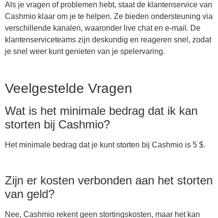
Als je vragen of problemen hebt, staat de klantenservice van
Cashmio klaar om je te helpen. Ze bieden ondersteuning via
verschillende kanalen, waaronder live chat en e-mail. De
klantenserviceteams zijn deskundig en reageren snel, zodat
je snel weer kunt genieten van je spelervaring.
Veelgestelde Vragen
Wat is het minimale bedrag dat ik kan
storten bij Cashmio?
Het minimale bedrag dat je kunt storten bij Cashmio is 5 $.
Zijn er kosten verbonden aan het storten
van geld?
Nee, Cashmio rekent geen stortingskosten, maar het kan