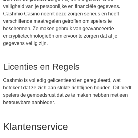
veiligheid van je persoonlijke en financiële gegevens.
Cashmio Casino neemt deze zorgen serieus en heeft
verschillende maatregelen getroffen om spelers te
beschermen. Ze maken gebruik van geavanceerde
encryptietechnologieën om ervoor te zorgen dat al je
gegevens veilig zijn.
Licenties en Regels
Cashmio is volledig gelicentieerd en gereguleerd, wat
betekent dat ze zich aan strikte richtlijnen houden. Dit biedt
spelers de gemoedsrust dat ze te maken hebben met een
betrouwbare aanbieder.
Klantenservice