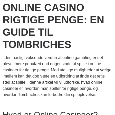
ONLINE CASINO
RIGTIGE PENGE: EN
GUIDE TIL
TOMBRICHES
I den hastigt voksende verden af online gambling er det
blevet mere populært end nogensinde at spille i online
casinoer for rigtige penge. Med utallige muligheder at vælge
imellem kan det dog være en udfordring at finde det rette
sted at spille. I denne artikel vil vi udforske, hvad online
casinoer er, hvordan man spiller for rigtige penge, og
hvordan Tombriches kan forbedre din spiloplevelse.
Hvad er Online Casinoer?