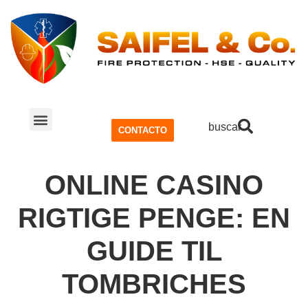
buscar
CONTACTO
SISTEMA CONTRA INCENDIOS
SEGURIDAD Y SALUD OCUPACIONAL (SSO)
ONLINE CASINO
RIGTIGE PENGE: EN
GUIDE TIL
TOMBRICHES