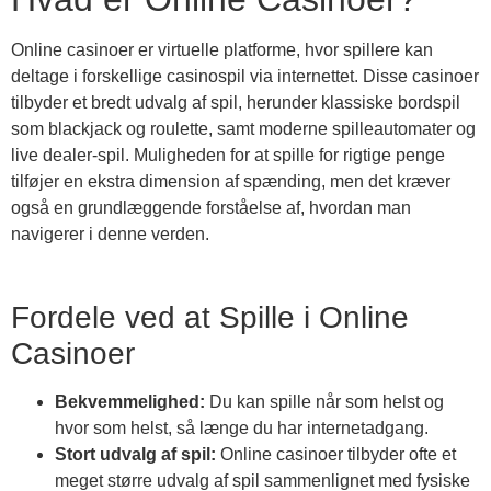
Online casinoer er virtuelle platforme, hvor spillere kan
deltage i forskellige casinospil via internettet. Disse casinoer
tilbyder et bredt udvalg af spil, herunder klassiske bordspil
som blackjack og roulette, samt moderne spilleautomater og
live dealer-spil. Muligheden for at spille for rigtige penge
tilføjer en ekstra dimension af spænding, men det kræver
også en grundlæggende forståelse af, hvordan man
navigerer i denne verden.
Fordele ved at Spille i Online
Casinoer
Bekvemmelighed:
Du kan spille når som helst og
hvor som helst, så længe du har internetadgang.
Stort udvalg af spil:
Online casinoer tilbyder ofte et
meget større udvalg af spil sammenlignet med fysiske