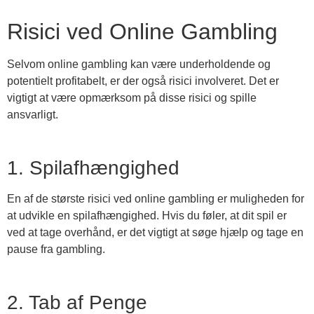
Risici ved Online Gambling
Selvom online gambling kan være underholdende og
potentielt profitabelt, er der også risici involveret. Det er
vigtigt at være opmærksom på disse risici og spille
ansvarligt.
1. Spilafhængighed
En af de største risici ved online gambling er muligheden for
at udvikle en spilafhængighed. Hvis du føler, at dit spil er
ved at tage overhånd, er det vigtigt at søge hjælp og tage en
pause fra gambling.
2. Tab af Penge