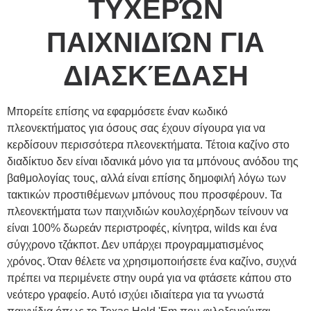
ΤΥΧΕΡΏΝ
ΠΑΙΧΝΙΔΙΏΝ ΓΙΑ
ΔΙΑΣΚΈΔΑΣΗ
Μπορείτε επίσης να εφαρμόσετε έναν κωδικό
πλεονεκτήματος για όσους σας έχουν σίγουρα για να
κερδίσουν περισσότερα πλεονεκτήματα. Τέτοια καζίνο στο
διαδίκτυο δεν είναι ιδανικά μόνο για τα μπόνους ανόδου της
βαθμολογίας τους, αλλά είναι επίσης δημοφιλή λόγω των
τακτικών προστιθέμενων μπόνους που προσφέρουν. Τα
πλεονεκτήματα των παιχνιδιών κουλοχέρηδων τείνουν να
είναι 100% δωρεάν περιστροφές, κίνητρα, wilds και ένα
σύγχρονο τζάκποτ. Δεν υπάρχει προγραμματισμένος
χρόνος.
Όταν θέλετε να χρησιμοποιήσετε ένα καζίνο, συχνά
πρέπει να περιμένετε στην ουρά για να φτάσετε κάπου στο
νεότερο γραφείο. Αυτό ισχύει ιδιαίτερα για τα γνωστά