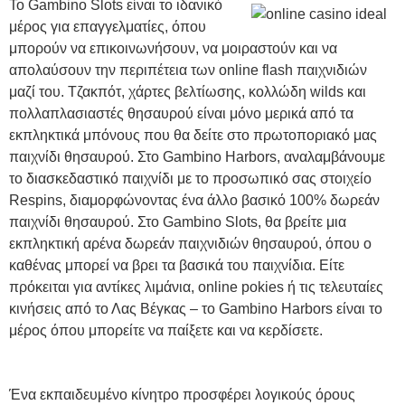
Το Gambino Slots είναι το ιδανικό
μέρος για επαγγελματίες, όπου
μπορούν να επικοινωνήσουν, να μοιραστούν και να
απολαύσουν την περιπέτεια των online flash παιχνιδιών
μαζί του. Τζακπότ, χάρτες βελτίωσης, κολλώδη wilds και
πολλαπλασιαστές θησαυρού είναι μόνο μερικά από τα
εκπληκτικά μπόνους που θα δείτε στο πρωτοποριακό μας
παιχνίδι θησαυρού. Στο Gambino Harbors, αναλαμβάνουμε
το διασκεδαστικό παιχνίδι με το προσωπικό σας στοιχείο
Respins, διαμορφώνοντας ένα άλλο βασικό 100% δωρεάν
παιχνίδι θησαυρού. Στο Gambino Slots, θα βρείτε μια
εκπληκτική αρένα δωρεάν παιχνιδιών θησαυρού, όπου ο
καθένας μπορεί να βρει τα βασικά του παιχνίδια. Είτε
πρόκειται για αντίκες λιμάνια, online pokies ή τις τελευταίες
κινήσεις από το Λας Βέγκας – το Gambino Harbors είναι το
μέρος όπου μπορείτε να παίξετε και να κερδίσετε.
Ένα εκπαιδευμένο κίνητρο προσφέρει λογικούς όρους