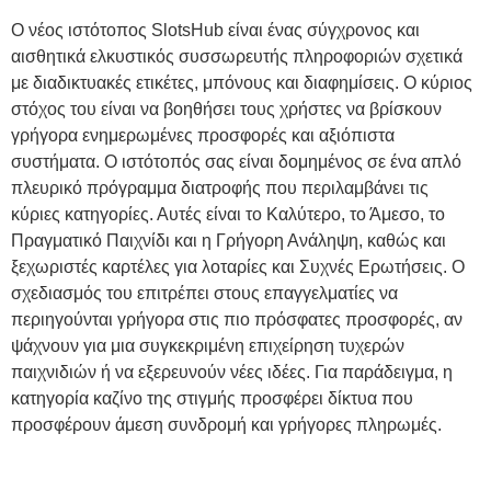
Ο νέος ιστότοπος SlotsHub είναι ένας σύγχρονος και
αισθητικά ελκυστικός συσσωρευτής πληροφοριών σχετικά
με διαδικτυακές ετικέτες, μπόνους και διαφημίσεις. Ο κύριος
στόχος του είναι να βοηθήσει τους χρήστες να βρίσκουν
γρήγορα ενημερωμένες προσφορές και αξιόπιστα
συστήματα. Ο ιστότοπός σας είναι δομημένος σε ένα απλό
πλευρικό πρόγραμμα διατροφής που περιλαμβάνει τις
κύριες κατηγορίες. Αυτές είναι το Καλύτερο, το Άμεσο, το
Πραγματικό Παιχνίδι και η Γρήγορη Ανάληψη, καθώς και
ξεχωριστές καρτέλες για λοταρίες και Συχνές Ερωτήσεις. Ο
σχεδιασμός του επιτρέπει στους επαγγελματίες να
περιηγούνται γρήγορα στις πιο πρόσφατες προσφορές, αν
ψάχνουν για μια συγκεκριμένη επιχείρηση τυχερών
παιχνιδιών ή να εξερευνούν νέες ιδέες. Για παράδειγμα, η
κατηγορία καζίνο της στιγμής προσφέρει δίκτυα που
προσφέρουν άμεση συνδρομή και γρήγορες πληρωμές.