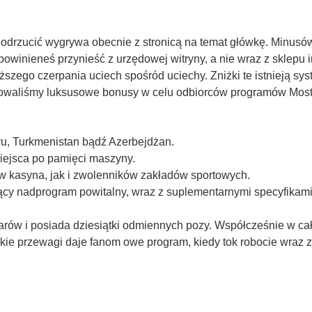
k odrzucić wygrywa obecnie z stronicą na temat główkę. Minusó
 powinieneś przynieść z urzędowej witryny, a nie wraz z skle
zego czerpania uciech spośród uciechy. Zniżki te istnieją sys
otowaliśmy luksusowe bonusy w celu odbiorców programów Most
ru, Turkmenistan bądź Azerbejdżan.
iejsca po pamięci maszyny.
w kasyna, jak i zwolenników zakładów sportowych.
y nadprogram powitalny, wraz z suplementarnymi specyfikami j
ów i posiada dziesiątki odmiennych pozy. Współcześnie w całe
kie przewagi daje fanom owe program, kiedy tok robocie wraz z