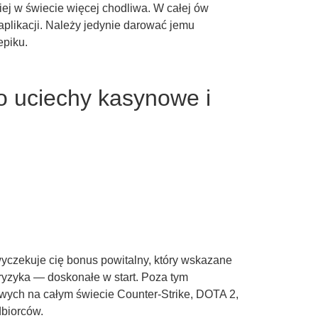
ej w świecie więcej chodliwa. W całej ów
plikacji. Należy jedynie darować jemu
epiku.
po uciechy kasynowe i
 wyczekuje cię bonus powitalny, który wskazane
ryzyka — doskonałe w start. Poza tym
wych na całym świecie Counter-Strike, DOTA 2,
dbiorców.