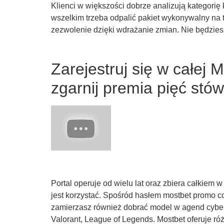
Klienci w większości dobrze analizują kategorię
wszelkim trzeba odpalić pakiet wykonywalny na 
zezwolenie dzięki wdrażanie zmian. Nie będziesz
Zarejestruj się w całej
zgarnij premia pięć stó
Portal operuje od wielu lat oraz zbiera całkiem
jest korzystać. Spośród hasłem mostbet promo c
zamierzasz również dobrać model w agend cyber
Valorant, League of Legends. Mostbet oferuje ró