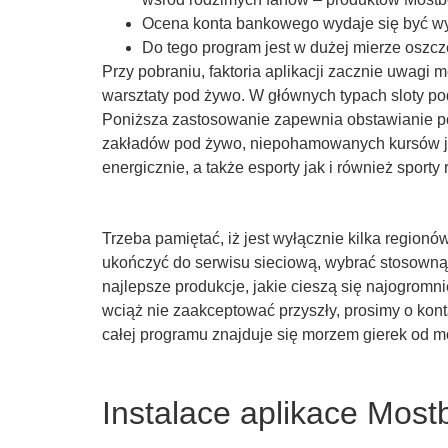
Ocena konta bankowego wydaje się być wym
Do tego program jest w dużej mierze oszc
Przy pobraniu, faktoria aplikacji zacznie uwagi 
warsztaty pod żywo. W głównych typach sloty po
Poniższa zastosowanie zapewnia obstawianie pon
zakładów pod żywo, niepohamowanych kursów jak
energicznie, a także esporty jak i również sporty
Trzeba pamiętać, iż jest wyłącznie kilka regionó
ukończyć do serwisu sieciową, wybrać stosowną 
najlepsze produkcje, jakie cieszą się najogrom
wciąż nie zaakceptować przyszły, prosimy o ko
całej programu znajduje się morzem gierek od 
Instalace aplikace Most