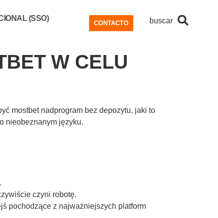
IONAL (SSO)
buscar
CONTACTO
BET W CELU
yć mostbet nadprogram bez depozytu, jaki to
o nieobeznanym języku.
.
zywiście czyni robotę.
iejś pochodzące z najważniejszych platform