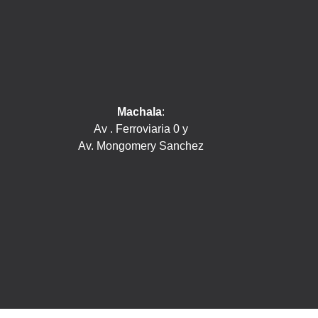
Machala
:
Av . Ferroviaria 0 y
Av. Mongomery Sanchez