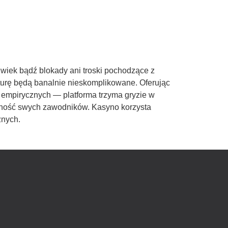
wiek bądź blokady ani troski pochodzące z
aturę będą banalnie nieskomplikowane. Oferując
 empirycznych — platforma trzyma gryzie w
ymność swych zawodników. Kasyno korzysta
żnych.