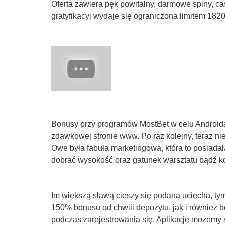
Oferta zawiera pęk powitalny, darmowe spiny, c
gratyfikacyj wydaje się ograniczona limitem 18
Bonusy przy programów MostBet w celu Androida
zdawkowej stronie www. Po raz kolejny, teraz n
Owe była fabuła marketingowa, która to posiadał
dobrać wysokość oraz gatunek warsztatu bądź ko
Im większą sławą cieszy się podana uciecha, t
150% bonusu od chwili depozytu, jak i również 
podczas zarejestrowania się. Aplikację możemy 