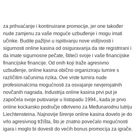
za prihvaćanje i kontinuirane promocije, jer one također
nude zamjenu za vaše moguće uzbuđenje i mogu imati
učinke. Budite pažljivi u ispitivanju nove vidljivosti i
sigurnosti online kasina od osiguravanja da ste registrirani i
da imate sigurnosne pečate, štiteći svoje i vaše financijske
financijske financije. Od onih koji traže agresivno
uzbuđenje, online kasina obično organiziraju turnire s
različitim računima rizika. Ove vrste turnira nude
profesionalcima mogućnosti za osvajanje nevjerojatnih
novčanih nagrada. Industrija online kasina prvi put je
započela svoje putovanje u listopadu 1994., kada je prvo
online kockarsko područje otkriveno za Međunarodnu lutriju
Liechtensteina. Najnovije širenje online kasina dovelo je do
vrlo agresivnog tržišta, što je znatno povećalo mogućnosti
igara i moglo bi dovesti do većih bonus promocija za igrače.