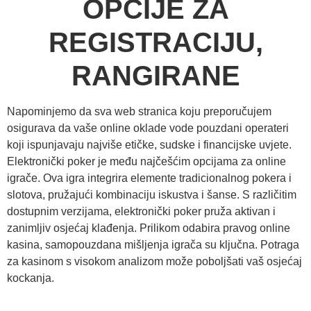
OPCIJE ZA
REGISTRACIJU,
RANGIRANE
Napominjemo da sva web stranica koju preporučujem
osigurava da vaše online oklade vode pouzdani operateri
koji ispunjavaju najviše etičke, sudske i financijske uvjete.
Elektronički poker je među najčešćim opcijama za online
igrače. Ova igra integrira elemente tradicionalnog pokera i
slotova, pružajući kombinaciju iskustva i šanse. S različitim
dostupnim verzijama, elektronički poker pruža aktivan i
zanimljiv osjećaj klađenja.
Prilikom odabira pravog online
kasina, samopouzdana mišljenja igrača su ključna. Potraga
za kasinom s visokom analizom može poboljšati vaš osjećaj
kockanja.