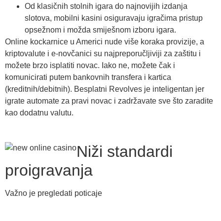
Od klasičnih stolnih igara do najnovijih izdanja
slotova, mobilni kasini osiguravaju igračima pristup
opsežnom i možda smiješnom izboru igara.
Online kockarnice u Americi nude više koraka provizije, a
kriptovalute i e-novčanici su najpreporučljiviji za zaštitu i
možete brzo isplatiti novac. Iako ne, možete čak i
komunicirati putem bankovnih transfera i kartica
(kreditnih/debitnih). Besplatni Revolves je inteligentan jer
igrate automate za pravi novac i zadržavate sve što zaradite
kao dodatnu valutu.
Niži standardi
proigravanja
Važno je pregledati poticaje