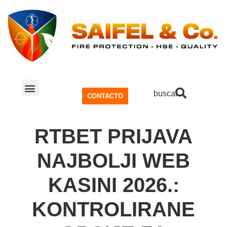
buscar
CONTACTO
SISTEMA CONTRA INCENDIOS
SEGURIDAD Y SALUD OCUPACIONAL (SSO)
RTBET PRIJAVA
NAJBOLJI WEB
KASINI 2026.:
KONTROLIRANE