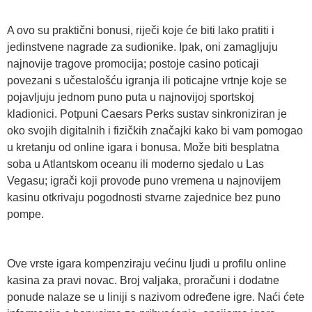
A ovo su praktični bonusi, riječi koje će biti lako pratiti i
jedinstvene nagrade za sudionike. Ipak, oni zamagljuju
najnovije tragove promocija; postoje casino poticaji
povezani s učestalošću igranja ili poticajne vrtnje koje se
pojavljuju jednom puno puta u najnovijoj sportskoj
kladionici. Potpuni Caesars Perks sustav sinkroniziran je
oko svojih digitalnih i fizičkih značajki kako bi vam pomogao
u kretanju od online igara i bonusa. Može biti besplatna
soba u Atlantskom oceanu ili moderno sjedalo u Las
Vegasu; igrači koji provode puno vremena u najnovijem
kasinu otkrivaju pogodnosti stvarne zajednice bez puno
pompe.
Ove vrste igara kompenziraju većinu ljudi u profilu online
kasina za pravi novac. Broj valjaka, proračuni i dodatne
ponude nalaze se u liniji s nazivom određene igre. Naći ćete