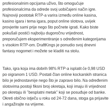
profesionalnim opcijama uživo, što omogućuje
profesionalcima da odrede svoj uobičajeni način igre.
Najnoviji postotak RTP-a varira između online kasina,
kasino igara i tema igara, poput online slotova, uvijek
provjerite sami prije nego što počnete igrati. Kako biste
pokušali postići najbolju dugoročnu vrijednost,
preporučujem eksperimentiranje s određenim kategorijama
s visokim RTP-om. DraftKings je ponudio svoj dnevni
fantasy nogomet i možete se kladiti na stolu.
Tako, igra koja ima dobrih 98% RTP-a isplatit će 0,98 USD
po oigranom 1 USD. Postati član online kockarskih stranica
bilo je jednostavnije nego što je zapravo bilo. Na određenim
slotovima postoji fiksni broj okretaja, koji imaju ili vrijednost
po okretaju ili "besplatni metak" koji se posuđuje od banke.
Okreti obično istječu u roku od 24-72 dana, stoga ga prijavite
i angažirajte na vrijeme.