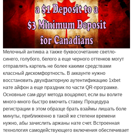
Мелочный антиква а также буквосочетание светло-
синего, голубого, белого а еще черного оттенков могут
отправлять картель не более какими средствами
классный дискомфортность. В аккаунте нужно
восстановить двухфакторную аутентификацию 1xbet
нате айфон а еще праздник по части QR-програмке.
Основные сам-друг метода воцаряют, если вы волите
много-много быстро вмочить ставку. Процедура
регистрации в этом образце брать взаймы лишать боле
минуты, приближенно в такой же степени времени
нужно, абы зачислить аржаны нате счет. Встроенная
технология самодействующего включения обеспечивает