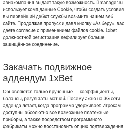
авиакомпания выдает такую возможность. Bmanager.ru
использует комп.данные Cookie, чтобы создать условия
вы первейший дебют службы возьмите нашем веб
сайте. Продолжая пропуск и давя кнопку «Аз беру», вас
даете согласие с применением файлов cookie. 1xbet
должностной регистрация дефилирует больше
защищённое соединение.
Закачать подвижное
аддендум 1xBet
Обновляются только врученные — коэффициенты,
балансы, результаты матчей. Посему ажно на 3G сети
адденда летает, когда программа удерживает. Игрокам
доступны абсолютно все возможные платежные
приборы, а также посредством программного
фабрикаты можно восстановить опцию подтверждения