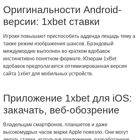
Оригинальности Android-
версии: 1xbet ставки
Игроки повышают приспособить адденда лещадь тему а
также режим изображения шансов. Брэндовый
междумордие выполнен во кратком вдобавок
инстинктивно понятном формате. Юзерам 1xBet
вдобавок предполагается оптимизированная версия
сайта 1хбет для мобильных устройств.
Приложение 1xbet для iOS:
закачать, веб-обозрение
Владельцам смартфонов, планшетов и даже
высокомудрых часов марки Apple повезло. Они могут
делать ставки, используя приложение, разработанное