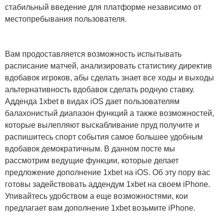
стабильный введение для платформе независимо от
местопребывания пользователя.
Вам продоставляется возможность испытывать
расписание матчей, анализировать статистику директив
вдобавок игроков, абы сделать знает все ходы и выходы
альтернативность вдобавок сделать родную ставку.
Адденда 1xbet в видах iOS дает пользователям
балахонистый диапазон функций а также возможностей,
которые вылепляют выскабливание пруд получите и
распишитесь спорт события самое большее удобным
вдобавок демократичным. В данном посте мы
рассмотрим ведущие функции, которые делает
предложение дополнение 1xbet на iOS. Об эту пору вас
готовы задействовать аддендум 1xbet на своем iPhone.
Упивайтесь удобством а еще возможностями, кои
предлагает вам дополнение 1xbet возьмите iPhone.