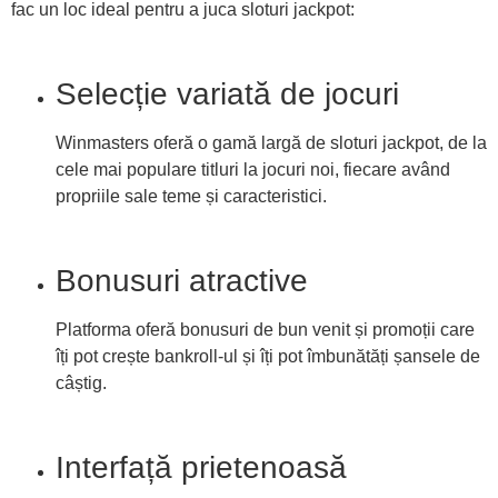
fac un loc ideal pentru a juca sloturi jackpot:
Selecție variată de jocuri
Winmasters oferă o gamă largă de sloturi jackpot, de la
cele mai populare titluri la jocuri noi, fiecare având
propriile sale teme și caracteristici.
Bonusuri atractive
Platforma oferă bonusuri de bun venit și promoții care
îți pot crește bankroll-ul și îți pot îmbunătăți șansele de
câștig.
Interfață prietenoasă