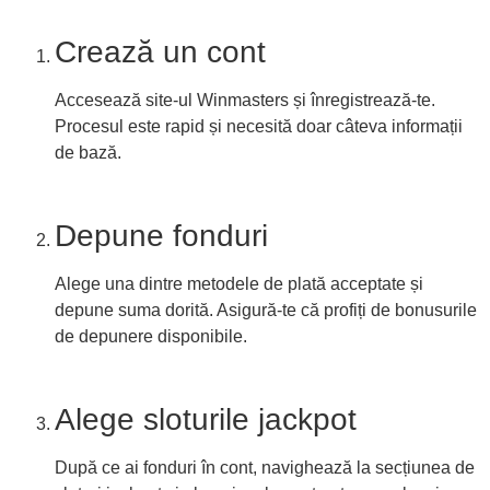
Crează un cont
Accesează site-ul Winmasters și înregistrează-te.
Procesul este rapid și necesită doar câteva informații
de bază.
Depune fonduri
Alege una dintre metodele de plată acceptate și
depune suma dorită. Asigură-te că profiți de bonusurile
de depunere disponibile.
Alege sloturile jackpot
După ce ai fonduri în cont, navighează la secțiunea de