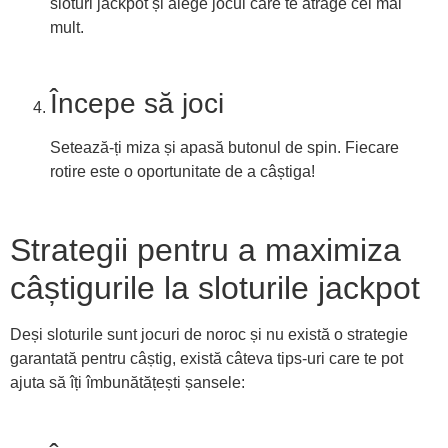
sloturi jackpot și alege jocul care te atrage cel mai
mult.
Începe să joci
Setează-ți miza și apasă butonul de spin. Fiecare
rotire este o oportunitate de a câștiga!
Strategii pentru a maximiza
câștigurile la sloturile jackpot
Deși sloturile sunt jocuri de noroc și nu există o strategie
garantată pentru câștig, există câteva tips-uri care te pot
ajuta să îți îmbunătățești șansele: