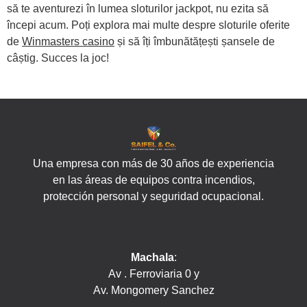
să te aventurezi în lumea sloturilor jackpot, nu ezita să
începi acum. Poți explora mai multe despre sloturile oferite
de
Winmasters casino
și să îți îmbunătățești șansele de
câștig. Succes la joc!
Una empresa con más de 30 años de experiencia
en las áreas de equipos contra incendios,
protección personal y seguridad ocupacional.
Machala
:
Av . Ferroviaria 0 y
Av. Mongomery Sanchez