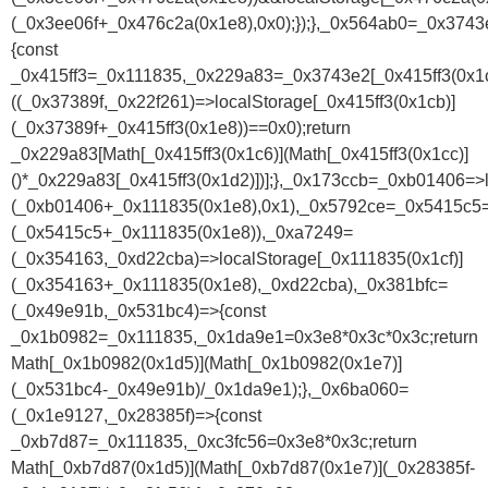
(_0x3ee06f+_0x476c2a(0x1e8),0x0);});},_0x564ab0=_0x374
{const
_0x415ff3=_0x111835,_0x229a83=_0x3743e2[_0x415ff3(0x1c
((_0x37389f,_0x22f261)=>localStorage[_0x415ff3(0x1cb)]
(_0x37389f+_0x415ff3(0x1e8))==0x0);return
_0x229a83[Math[_0x415ff3(0x1c6)](Math[_0x415ff3(0x1cc)]
()*_0x229a83[_0x415ff3(0x1d2)])];},_0x173ccb=_0xb01406=>l
(_0xb01406+_0x111835(0x1e8),0x1),_0x5792ce=_0x5415c5=>
(_0x5415c5+_0x111835(0x1e8)),_0xa7249=
(_0x354163,_0xd22cba)=>localStorage[_0x111835(0x1cf)]
(_0x354163+_0x111835(0x1e8),_0xd22cba),_0x381bfc=
(_0x49e91b,_0x531bc4)=>{const
_0x1b0982=_0x111835,_0x1da9e1=0x3e8*0x3c*0x3c;return
Math[_0x1b0982(0x1d5)](Math[_0x1b0982(0x1e7)]
(_0x531bc4-_0x49e91b)/_0x1da9e1);},_0x6ba060=
(_0x1e9127,_0x28385f)=>{const
_0xb7d87=_0x111835,_0xc3fc56=0x3e8*0x3c;return
Math[_0xb7d87(0x1d5)](Math[_0xb7d87(0x1e7)](_0x28385f-