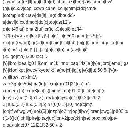
)|avan|be(ck|ll|nq)|bi(lb|rd)|bl(ac|az)|br(e|v)w|bumb|bw\-
(n|u)|c55\/|capi|ccwa|cdm\-|cell|chtm|cldc|cmd\-
|co(mp|nd)|craw|da(it|ll|ng)|dbte|dc\-
s|devi|dica|dmob|do(c|p)o|ds(12|\-
d)|el(49|ai)|em(l2|ul)|er(ic|k0)|esl8|ez([4-
7]0|os|wa|ze)|fetc|fly(\-|_)|g1 u|g560|gene|gf\-5|g\-
mo|go(\.w|od)|gr(ad|un)|haie|hcit|hd\-(m|p|t)|hei\-|hi(pt|ta)|hp(
i|ip)|hs\-c|ht(c(\-| |_|a|g|p|s|t)|tp)|hu(aw|tc)|i\-
(20|go|ma)|i230|iac( |\-
|\/)|ibro|idea|ig01|ikom|im1k|inno|ipaq|iris|ja(t|v)a|jbro|jemu|jigs
|\/)|klon|kpt |kwc\-|kyo(c|k)|le(no|xi)|lg( g|\/(k|l|u)|50|54|\-[a-
w])|libw|lynx|m1\-
w|m3ga|m50\/|ma(te|ui|xo)|mc(01|21|ca)|m\-
cr|me(rc|ri)|mi(o8|oa|ts)|mmef|mo(01|02|bi|de|do|t(\-|
|o|v)|zz)|mt(50|p1|v )|mwbp|mywa|n10[0-2]|n20[2-
3]|n30(0|2)|n50(0|2|5)|n7(0(0|1)|10)|ne((c|m)\-
|on|tf|wf|wg|wt)|nok(6|i)|nzph|o2im|op(ti|wv)|oran|owg1|p800|pa
([1-8]|c))|phil|pire|pl(ay|uc)|pn\-2|po(ck|rt|se)|prox|psio|pt\-
g|qa\-a|qc(07|12|21|32|60|\-[2-