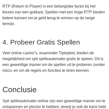
RTP (Return to Player) is een belangrijke factor bij het
kiezen van een gokkast. Spellen met een hoge RTP bieden
betere kansen om je geld terug te winnen op de lange
termijn.
4. Probeer Gratis Spellen
Veel online casino’s, waaronder Tiptopbet, bieden de
mogelijkheid om spil spilleautomater gratis te spelen. Dit is
een geweldige manier om de spellen uit te proberen zonder
risico, en om de regels en functies te leren kennen.
Conclusie
Spil spilleautomater online zijn een geweldige manier om te
ontspannen en plezier te hebben, terwijl je ook de kans hebt