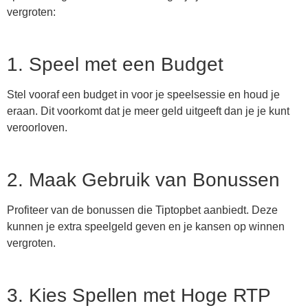
vergroten:
1. Speel met een Budget
Stel vooraf een budget in voor je speelsessie en houd je
eraan. Dit voorkomt dat je meer geld uitgeeft dan je je kunt
veroorloven.
2. Maak Gebruik van Bonussen
Profiteer van de bonussen die Tiptopbet aanbiedt. Deze
kunnen je extra speelgeld geven en je kansen op winnen
vergroten.
3. Kies Spellen met Hoge RTP