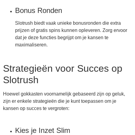
Bonus Ronden
Slotrush biedt vaak unieke bonusronden die extra
prijzen of gratis spins kunnen opleveren. Zorg ervoor
dat je deze functies begrijpt om je kansen te
maximaliseren.
Strategieën voor Succes op
Slotrush
Hoewel gokkasten voornamelijk gebaseerd zijn op geluk,
zijn er enkele strategieën die je kunt toepassen om je
kansen op succes te vergroten:
Kies je Inzet Slim