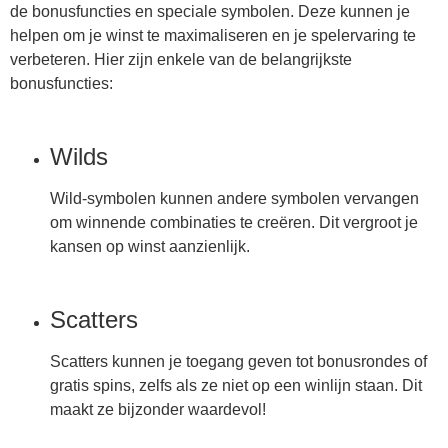
de bonusfuncties en speciale symbolen. Deze kunnen je
helpen om je winst te maximaliseren en je spelervaring te
verbeteren. Hier zijn enkele van de belangrijkste
bonusfuncties:
Wilds
Wild-symbolen kunnen andere symbolen vervangen
om winnende combinaties te creëren. Dit vergroot je
kansen op winst aanzienlijk.
Scatters
Scatters kunnen je toegang geven tot bonusrondes of
gratis spins, zelfs als ze niet op een winlijn staan. Dit
maakt ze bijzonder waardevol!