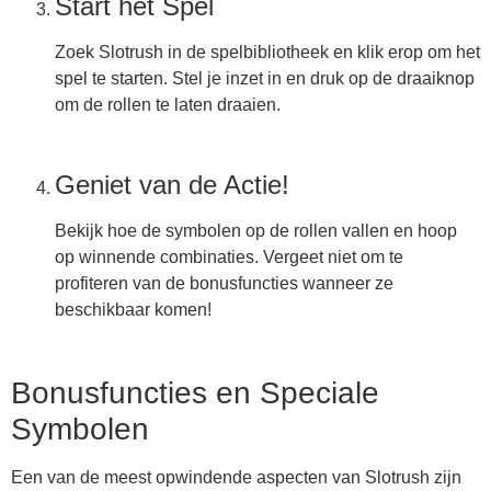
Start het Spel
Zoek Slotrush in de spelbibliotheek en klik erop om het
spel te starten. Stel je inzet in en druk op de draaiknop
om de rollen te laten draaien.
Geniet van de Actie!
Bekijk hoe de symbolen op de rollen vallen en hoop
op winnende combinaties. Vergeet niet om te
profiteren van de bonusfuncties wanneer ze
beschikbaar komen!
Bonusfuncties en Speciale
Symbolen
Een van de meest opwindende aspecten van Slotrush zijn