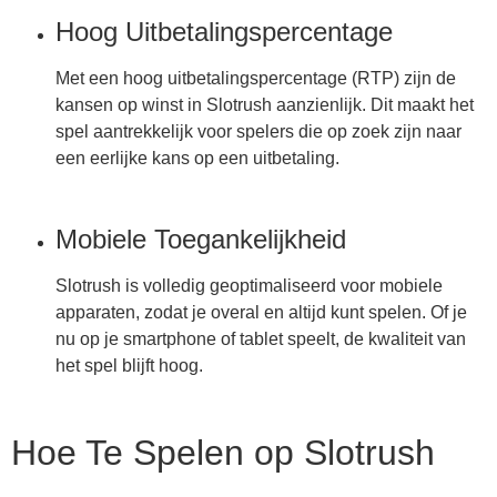
Hoog Uitbetalingspercentage
Met een hoog uitbetalingspercentage (RTP) zijn de
kansen op winst in Slotrush aanzienlijk. Dit maakt het
spel aantrekkelijk voor spelers die op zoek zijn naar
een eerlijke kans op een uitbetaling.
Mobiele Toegankelijkheid
Slotrush is volledig geoptimaliseerd voor mobiele
apparaten, zodat je overal en altijd kunt spelen. Of je
nu op je smartphone of tablet speelt, de kwaliteit van
het spel blijft hoog.
Hoe Te Spelen op Slotrush