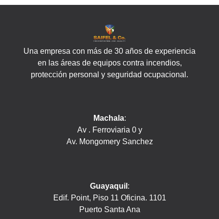
Una empresa con más de 30 años de experiencia
en las áreas de equipos contra incendios,
protección personal y seguridad ocupacional.
Machala
:
Av . Ferroviaria 0 y
Av. Mongomery Sanchez
Guayaquil
:
Edif. Point, Piso 11 Oficina. 1101
Puerto Santa Ana