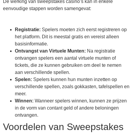
De werking van sweepstakes casino’s kan in enkele
eenvoudige stappen worden samengevat:
Registratie:
Spelers moeten zich eerst registreren op
het platform. Dit is meestal gratis en vereist alleen
basisinformatie.
Ontvangst van Virtuele Munten:
Na registratie
ontvangen spelers een aantal virtuele munten of
tickets, die ze kunnen gebruiken om deel te nemen
aan verschillende spellen.
Spelen:
Spelers kunnen hun munten inzetten op
verschillende spellen, zoals gokkasten, tafelspellen en
meer.
Winnen:
Wanneer spelers winnen, kunnen ze prijzen
in de vorm van contant geld of andere beloningen
ontvangen.
Voordelen van Sweepstakes