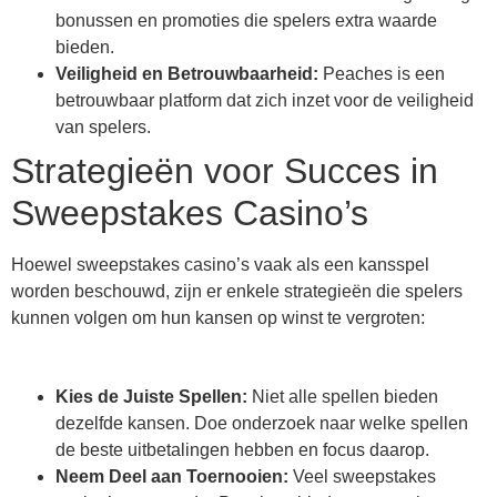
bonussen en promoties die spelers extra waarde
bieden.
Veiligheid en Betrouwbaarheid:
Peaches is een
betrouwbaar platform dat zich inzet voor de veiligheid
van spelers.
Strategieën voor Succes in
Sweepstakes Casino’s
Hoewel sweepstakes casino’s vaak als een kansspel
worden beschouwd, zijn er enkele strategieën die spelers
kunnen volgen om hun kansen op winst te vergroten:
Kies de Juiste Spellen:
Niet alle spellen bieden
dezelfde kansen. Doe onderzoek naar welke spellen
de beste uitbetalingen hebben en focus daarop.
Neem Deel aan Toernooien:
Veel sweepstakes