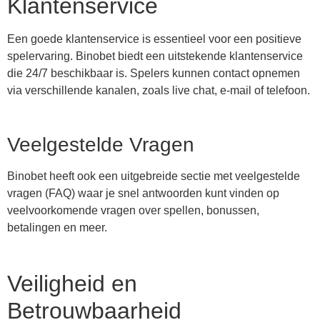
Klantenservice
Een goede klantenservice is essentieel voor een positieve
spelervaring. Binobet biedt een uitstekende klantenservice
die 24/7 beschikbaar is. Spelers kunnen contact opnemen
via verschillende kanalen, zoals live chat, e-mail of telefoon.
Veelgestelde Vragen
Binobet heeft ook een uitgebreide sectie met veelgestelde
vragen (FAQ) waar je snel antwoorden kunt vinden op
veelvoorkomende vragen over spellen, bonussen,
betalingen en meer.
Veiligheid en
Betrouwbaarheid