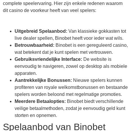
complete speelervaring. Hier zijn enkele redenen waarom
dit casino de voorkeur heeft van veel spelers:
Uitgebreid Spelaanbod:
Van klassieke gokkasten tot
live dealer spellen, Binobet heeft voor ieder wat wils.
Betrouwbaarheid:
Binobet is een gereguleerd casino,
wat betekent dat je kunt spelen met vertrouwen.
Gebruiksvriendelijke Interface:
De website is
eenvoudig te navigeren, zowel op desktop als mobiele
apparaten.
Aantrekkelijke Bonussen:
Nieuwe spelers kunnen
profiteren van royale welkomstbonussen en bestaande
spelers worden beloond met regelmatige promoties.
Meerdere Betaalopties:
Binobet biedt verschillende
veilige betaalmethoden, zodat je eenvoudig geld kunt
storten en opnemen.
Spelaanbod van Binobet