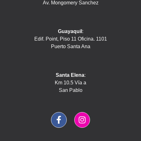
Av. Mongomery Sanchez
Guayaquil
:
Edif. Point, Piso 11 Oficina. 1101
Puerto Santa Ana
Santa Elena
:
Km 10.5 Vía a
San Pablo