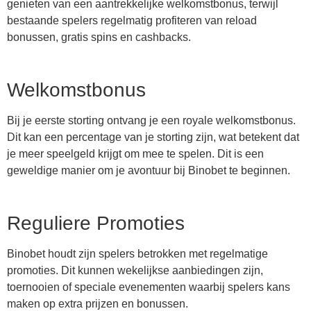
genieten van een aantrekkelijke welkomstbonus, terwijl
bestaande spelers regelmatig profiteren van reload
bonussen, gratis spins en cashbacks.
Welkomstbonus
Bij je eerste storting ontvang je een royale welkomstbonus.
Dit kan een percentage van je storting zijn, wat betekent dat
je meer speelgeld krijgt om mee te spelen. Dit is een
geweldige manier om je avontuur bij Binobet te beginnen.
Reguliere Promoties
Binobet houdt zijn spelers betrokken met regelmatige
promoties. Dit kunnen wekelijkse aanbiedingen zijn,
toernooien of speciale evenementen waarbij spelers kans
maken op extra prijzen en bonussen.