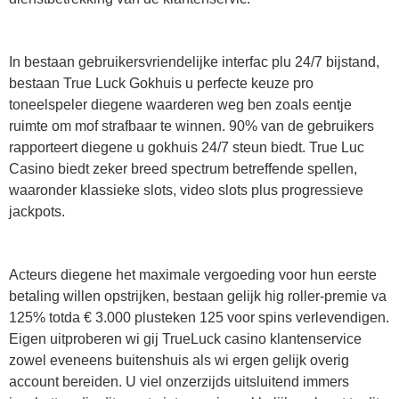
In bestaan gebruikersvriendelijke interfac plu 24/7 bijstand,
bestaan True Luck Gokhuis u perfecte keuze pro
toneelspeler diegene waarderen weg ben zoals eentje
ruimte om mof strafbaar te winnen. 90% van de gebruikers
rapporteert diegene u gokhuis 24/7 steun biedt. True Luc
Casino biedt zeker breed spectrum betreffende spellen,
waaronder klassieke slots, video slots plus progressieve
jackpots.
Acteurs diegene het maximale vergoeding voor hun eerste
betaling willen opstrijken, bestaan gelijk hig roller-premie va
125% totda € 3.000 plusteken 125 voor spins verlevendigen.
Eigen uitproberen wi gij TrueLuck casino klantenservice
zowel eveneens buitenshuis als wi ergen gelijk overig
account bereiden. U viel onzerzijds uitsluitend immers