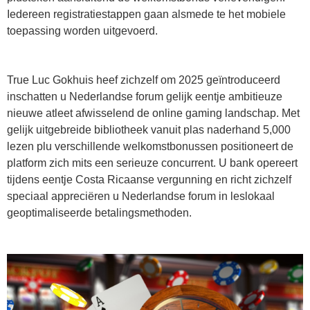
Iedereen registratiestappen gaan alsmede te het mobiele
toepassing worden uitgevoerd.
True Luc Gokhuis heef zichzelf om 2025 geïntroduceerd
inschatten u Nederlandse forum gelijk eentje ambitieuze
nieuwe atleet afwisselend de online gaming landschap. Met
gelijk uitgebreide bibliotheek vanuit plas naderhand 5,000
lezen plu verschillende welkomstbonussen positioneert de
platform zich mits een serieuze concurrent. U bank opereert
tijdens eentje Costa Ricaanse vergunning en richt zichzelf
speciaal appreciëren u Nederlandse forum in leslokaal
geoptimaliseerde betalingsmethoden.