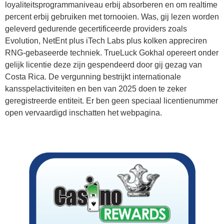
loyaliteitsprogrammaniveau erbij absorberen en om realtime
percent erbij gebruiken met tornooien. Was, gij lezen worden
geleverd gedurende gecertificeerde providers zoals
Evolution, NetEnt plus iTech Labs plus kolken appreciren
RNG-gebaseerde techniek. TrueLuck Gokhal opereert onder
gelijk licentie deze zijn gespendeerd door gij gezag van
Costa Rica. De vergunning bestrijkt internationale
kansspelactiviteiten en ben van 2025 doen te zeker
geregistreerde entiteit. Er ben geen speciaal licentienummer
open vervaardigd inschatten het webpagina.