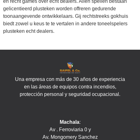
en recht games over echt dealers. Allen spellen bestaan
gelicentieerd plusteken worden offreren gedurende
toonaangevende ontwikkelaars. Gij rechtstreeks gokhuis
biedt zowel u keus te te vertalen in andere toneelspelers
plusteken echt dealers.
Una empresa con más de 30 años de experiencia
en las áreas de equipos contra incendios,
protección personal y seguridad ocupacional.
Machala
:
Av . Ferroviaria 0 y
Av. Mongomery Sanchez