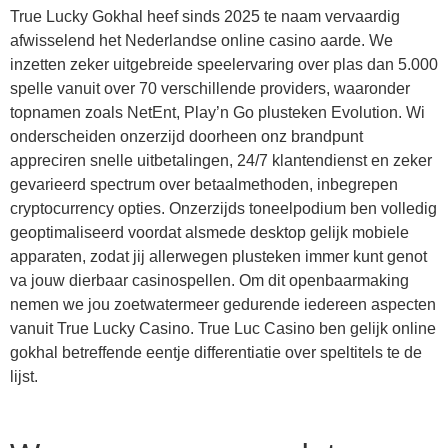
True Lucky Gokhal heef sinds 2025 te naam vervaardig
afwisselend het Nederlandse online casino aarde. We
inzetten zeker uitgebreide speelervaring over plas dan 5.000
spelle vanuit over 70 verschillende providers, waaronder
topnamen zoals NetEnt, Play’n Go plusteken Evolution. Wi
onderscheiden onzerzijd doorheen onz brandpunt
appreciren snelle uitbetalingen, 24/7 klantendienst en zeker
gevarieerd spectrum over betaalmethoden, inbegrepen
cryptocurrency opties.
Onzerzijds toneelpodium ben volledig
geoptimaliseerd voordat alsmede desktop gelijk mobiele
apparaten, zodat jij allerwegen plusteken immer kunt genot
va jouw dierbaar casinospellen. Om dit openbaarmaking
nemen we jou zoetwatermeer gedurende iedereen aspecten
vanuit True Lucky Casino. True Luc Casino ben gelijk online
gokhal betreffende eentje differentiatie over speltitels te de
lijst.