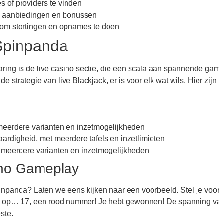
 of providers te vinden
e aanbiedingen en bonussen
 om stortingen en opnames te doen
Spinpanda
ng is de live casino sectie, die een scala aan spannende game
e strategie van live Blackjack, er is voor elk wat wils. Hier zij
 meerdere varianten en inzetmogelijkheden
aardigheid, met meerdere tafels en inzetlimieten
t meerdere varianten en inzetmogelijkheden
ino Gameplay
npanda? Laten we eens kijken naar een voorbeeld. Stel je voor d
andt op… 17, een rood nummer! Je hebt gewonnen! De spanning v
ste.