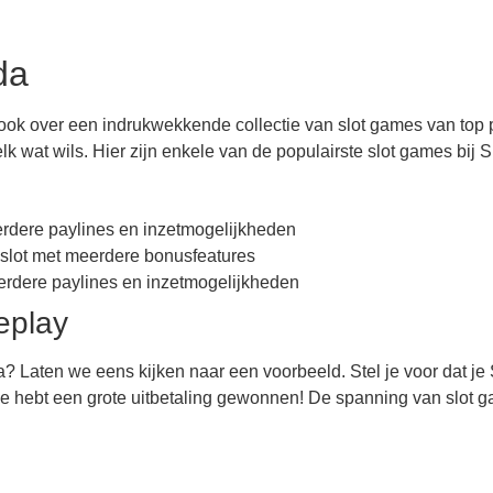
da
 ook over een indrukwekkende collectie van slot games van top 
elk wat wils. Hier zijn enkele van de populairste slot games bij
erdere paylines en inzetmogelijkheden
 slot met meerdere bonusfeatures
rdere paylines en inzetmogelijkheden
eplay
? Laten we eens kijken naar een voorbeeld. Stel je voor dat je 
je hebt een grote uitbetaling gewonnen! De spanning van slot