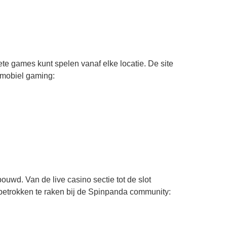
e games kunt spelen vanaf elke locatie. De site
r mobiel gaming:
uwd. Van de live casino sectie tot de slot
 betrokken te raken bij de Spinpanda community: