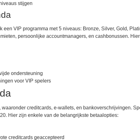
niveaus stijgen
nda
k een VIP programma met 5 niveaus: Bronze, Silver, Gold, Pla
mieten, persoonlijke accountmanagers, en cashbonussen. Hier z
ijde ondersteuning
ingen voor VIP spelers
nda
 waaronder creditcards, e-wallets, en bankoverschrijvingen. S
0. Hier zijn enkele van de belangrijkste betaalopties:
rote creditcards geaccepteerd