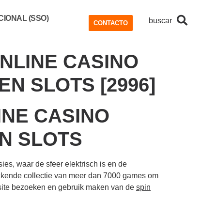
IONAL (SSO)
buscar
CONTACTO
NLINE CASINO
N SLOTS [2996]
INE CASINO
EN SLOTS
ies, waar de sfeer elektrisch is en de
wekkende collectie van meer dan 7000 games om
ebsite bezoeken en gebruik maken van de
spin