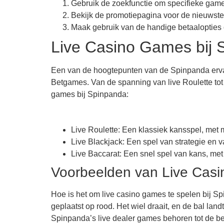
Gebruik de zoekfunctie om specifieke games
Bekijk de promotiepagina voor de nieuwst
Maak gebruik van de handige betaalopties
Live Casino Games bij 
Een van de hoogtepunten van de Spinpanda ervari
Betgames. Van de spanning van live Roulette tot d
games bij Spinpanda:
Live Roulette: Een klassiek kansspel, met
Live Blackjack: Een spel van strategie en v
Live Baccarat: Een snel spel van kans, me
Voorbeelden van Live Cas
Hoe is het om live casino games te spelen bij Spi
geplaatst op rood. Het wiel draait, en de bal l
Spinpanda’s live dealer games behoren tot de be