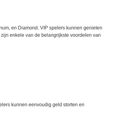
tinum, en Diamond. VIP spelers kunnen genieten
ijn enkele van de belangrijkste voordelen van
pelers kunnen eenvoudig geld storten en