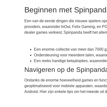
Beginnen met Spinpand
Een van de eerste dingen die nieuwe spelers 
providers, waaronder InOut, Felix Gaming, en PG So
dealer games verkiest, Spinpanda heeft het alle
Een enorme collectie van meer dan 7000 gam
Ondersteuning voor meerdere talen, waaron
Een reeks handige betaalopties, waaronder 
Navigeren op de Spinpand
Ondanks de enorme hoeveelheid games en functie
geoptimaliseerd voor mobiele apparaten, waardo
Android. Hier zijn enkele tips om het meeste uit