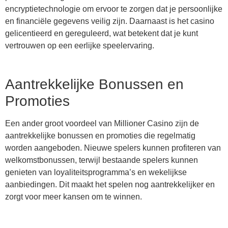
encryptietechnologie om ervoor te zorgen dat je persoonlijke
en financiële gegevens veilig zijn. Daarnaast is het casino
gelicentieerd en gereguleerd, wat betekent dat je kunt
vertrouwen op een eerlijke speelervaring.
Aantrekkelijke Bonussen en
Promoties
Een ander groot voordeel van Millioner Casino zijn de
aantrekkelijke bonussen en promoties die regelmatig
worden aangeboden. Nieuwe spelers kunnen profiteren van
welkomstbonussen, terwijl bestaande spelers kunnen
genieten van loyaliteitsprogramma’s en wekelijkse
aanbiedingen. Dit maakt het spelen nog aantrekkelijker en
zorgt voor meer kansen om te winnen.