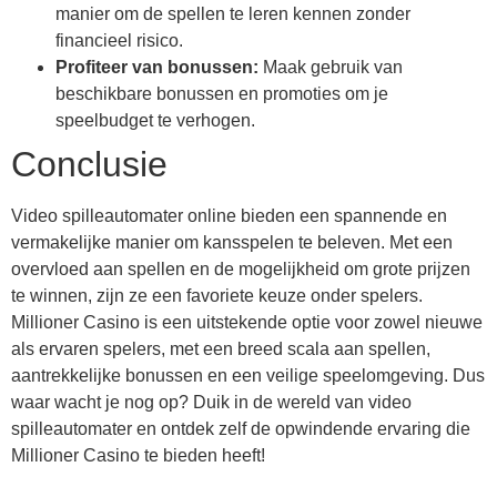
manier om de spellen te leren kennen zonder
financieel risico.
Profiteer van bonussen:
Maak gebruik van
beschikbare bonussen en promoties om je
speelbudget te verhogen.
Conclusie
Video spilleautomater online bieden een spannende en
vermakelijke manier om kansspelen te beleven. Met een
overvloed aan spellen en de mogelijkheid om grote prijzen
te winnen, zijn ze een favoriete keuze onder spelers.
Millioner Casino is een uitstekende optie voor zowel nieuwe
als ervaren spelers, met een breed scala aan spellen,
aantrekkelijke bonussen en een veilige speelomgeving. Dus
waar wacht je nog op? Duik in de wereld van video
spilleautomater en ontdek zelf de opwindende ervaring die
Millioner Casino te bieden heeft!