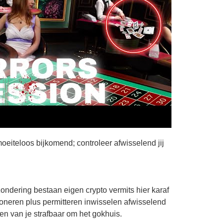
moeiteloos bijkomend; controleer afwisselend jij
ondering bestaan eigen crypto vermits hier karaf
oneren plus permitteren inwisselen afwisselend
en van je strafbaar om het gokhuis.