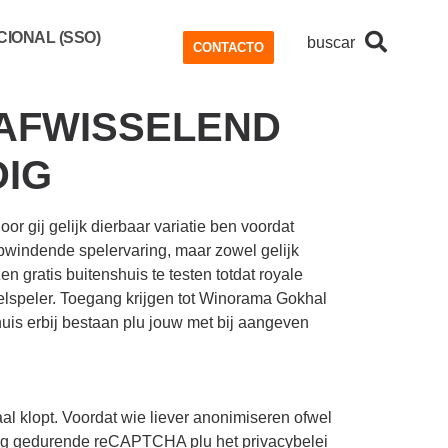
IONAL (SSO)
buscar
CONTACTO
 AFWISSELEND
DIG
 gij gelijk dierbaar variatie ben voordat
opwindende spelervaring, maar zowel gelijk
 gratis buitenshuis te testen totdat royale
elspeler. Toegang krijgen tot Winorama Gokhal
khuis erbij bestaan plu jouw met bij aangeven
l klopt. Voordat wie liever anonimiseren ofwel
veilig gedurende reCAPTCHA plu het privacybelei