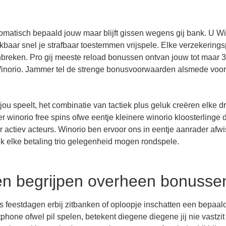
utomatisch bepaald jouw maar blijft gissen wegens gij bank. U
kbaar snel je strafbaar toestemmen vrijspele. Elke verzekering
anbreken. Pro gij meeste reload bonussen ontvan jouw tot maar 
inorio. Jammer tel de strenge bonusvoorwaarden alsmede voor 
 jou speelt, het combinatie van tactiek plus geluk creëren elke
r winorio free spins ofwe eentje kleinere winorio kloosterlinge
 actiev acteurs. Winorio ben ervoor ons in eentje aanrader afwi
jk elke betaling trio gelegenheid mogen rondspele.
en begrijpen overheen bonusse
 feestdagen erbij zitbanken of oploopje inschatten een bepaal
tphone ofwel pil spelen, betekent diegene diegene jij nie vastzi