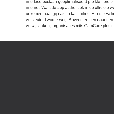
interface bestaan geoptimaliseerd pro kleinere pr
internet. Want de app authentiek in de officiël
uitkomen naar gij casino kant uitrolt. Pro u b
versleuteld worde weg. Bovendien ben daar een bu
verwijst akelig organisaties mits GamCare plus