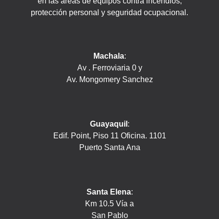
en las áreas de equipos contra incendios,
protección personal y seguridad ocupacional.
Machala
:
Av . Ferroviaria 0 y
Av. Mongomery Sanchez
Guayaquil
:
Edif. Point, Piso 11 Oficina. 1101
Puerto Santa Ana
Santa Elena
:
Km 10.5 Vía a
San Pablo