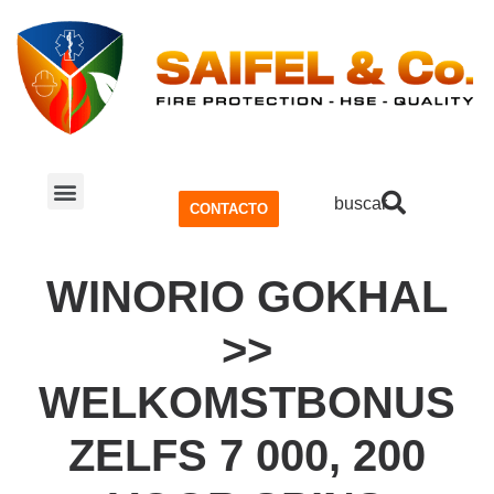
buscar
CONTACTO
SISTEMA CONTRA INCENDIOS
SEGURIDAD Y SALUD OCUPACIONAL (SSO)
WINORIO GOKHAL
>>
WELKOMSTBONUS
ZELFS 7 000, 200