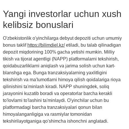
Yangi investorlar uchun xush
kelibsiz bonuslari
O'zbekistonlik o'yinchilarga debyut depoziti uchun umumiy
bonus taklif
https://bilimdiel.kz/
etiladi, bu talab qilinadigan
depozit miqdorining 100% gacha yetishi mumkin. Milliy
tikish va tijorat agentligi (NAPP) platformalarni tekshirish,
qoidabuzarliklarni aniqlash va jarima solish uchun kart-
blanshga ega. Bunga tranzaksiyalarning yaxlitligini
tekshirish va ma'lumotlarni himoya qilish qoidalariga rioya
qilinishini ta'minlash kiradi. NAPP shuningdek, soliq
jarayonini kuzatib boradi va operatorlar barcha kerakli
to'lovlarni to'lashini ta'minlaydi. O'yinchilar uchun bu
platformadagi barcha tranzaksiyalari qonun bilan
himoyalanganligiga va rasmiylar tomonidan
tekshirilayotganiga qo'shimcha ishonchni anglatadi.