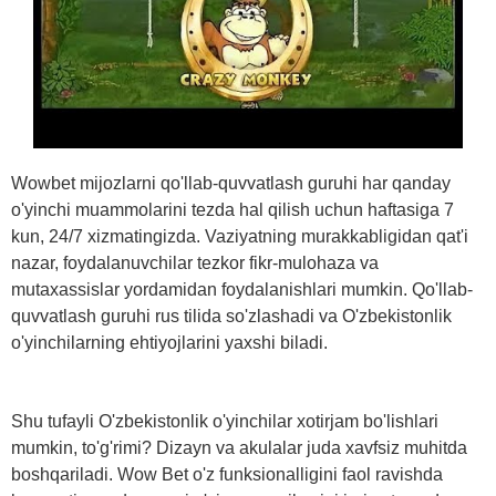
Wowbet mijozlarni qo'llab-quvvatlash guruhi har qanday
o'yinchi muammolarini tezda hal qilish uchun haftasiga 7
kun, 24/7 xizmatingizda. Vaziyatning murakkabligidan qat'i
nazar, foydalanuvchilar tezkor fikr-mulohaza va
mutaxassislar yordamidan foydalanishlari mumkin. Qo'llab-
quvvatlash guruhi rus tilida so'zlashadi va O'zbekistonlik
o'yinchilarning ehtiyojlarini yaxshi biladi.
Shu tufayli O'zbekistonlik o'yinchilar xotirjam bo'lishlari
mumkin, to'g'rimi? Dizayn va akulalar juda xavfsiz muhitda
boshqariladi. Wow Bet o'z funksionalligini faol ravishda