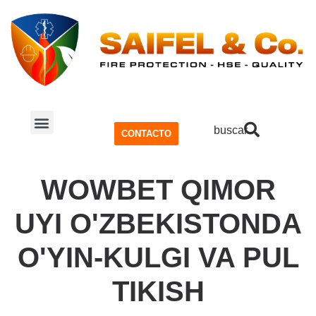
buscar
CONTACTO
SISTEMA CONTRA INCENDIOS
SEGURIDAD Y SALUD OCUPACIONAL (SSO)
WOWBET QIMOR
UYI O'ZBEKISTONDA
O'YIN-KULGI VA PUL
TIKISH