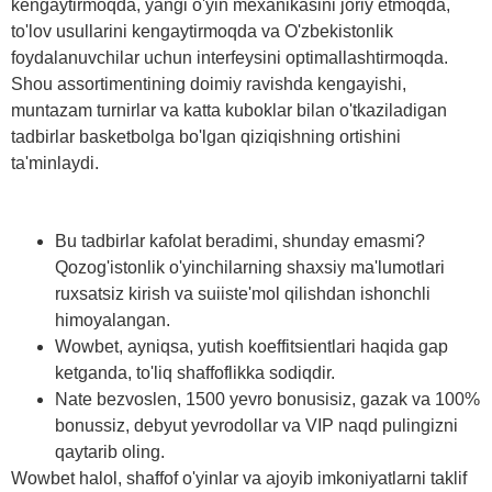
kengaytirmoqda, yangi o'yin mexanikasini joriy etmoqda,
to'lov usullarini kengaytirmoqda va O'zbekistonlik
foydalanuvchilar uchun interfeysini optimallashtirmoqda.
Shou assortimentining doimiy ravishda kengayishi,
muntazam turnirlar va katta kuboklar bilan o'tkaziladigan
tadbirlar basketbolga bo'lgan qiziqishning ortishini
ta'minlaydi.
Bu tadbirlar kafolat beradimi, shunday emasmi?
Qozog'istonlik o'yinchilarning shaxsiy ma'lumotlari
ruxsatsiz kirish va suiiste'mol qilishdan ishonchli
himoyalangan.
Wowbet, ayniqsa, yutish koeffitsientlari haqida gap
ketganda, to'liq shaffoflikka sodiqdir.
Nate bezvoslen, 1500 yevro bonusisiz, gazak va 100%
bonussiz, debyut yevrodollar va VIP naqd pulingizni
qaytarib oling.
Wowbet halol, shaffof o'yinlar va ajoyib imkoniyatlarni taklif