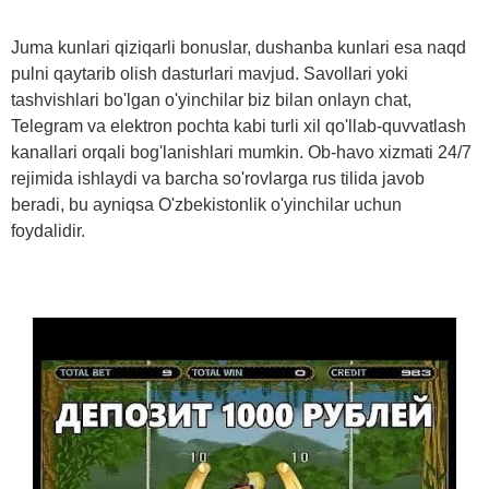
Juma kunlari qiziqarli bonuslar, dushanba kunlari esa naqd
pulni qaytarib olish dasturlari mavjud. Savollari yoki
tashvishlari bo'lgan o'yinchilar biz bilan onlayn chat,
Telegram va elektron pochta kabi turli xil qo'llab-quvvatlash
kanallari orqali bog'lanishlari mumkin. Ob-havo xizmati 24/7
rejimida ishlaydi va barcha so'rovlarga rus tilida javob
beradi, bu ayniqsa O'zbekistonlik o'yinchilar uchun
foydalidir.