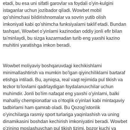
etadi, bu esa uni sifatli garovlar va foydali o'yin-kulgini
istaganlar uchun jozibador qiladi. Wowbet mobil
qo'shimchasi bildirishnomalar va sovrin yutib olish
imkoniyati kabi qo'shimcha funksiyalarni taklif etadi. Bundan
tashqari, Wowbet o'yinlarni kazinodan oddiy jonli efir bilan
ta'minlaydi, bu sizga kazarmadan turib eng yaxshi kazino
muhitini yaratishga imkon beradi.
Wowbet moliyaviy boshqaruvdagi kechikishlarni
minimallashtirish va mumkin bo'lgan qiyinchiliklarni bartaraf
etishga intiladi. Bu, ayniqsa, real vaqt rejimida pul tikish va
tezkor to'lovlarni qadrlaydigan foydalanuvchilar uchun
muhimdir. Jonli bo'lim nafaqat eng yaxshi o'yinlarni, balki
mahalliy chempionatlar va o'rtoqlik o'yinlari kabi mintaqaviy
tadbirlarni ham qamrab oladi. Bu Qozog'istonlik
o'yinchilarga rasmiy sport turlariga yaqinlashish va uning
dinamikasini boshdan kechirish imkoniyatini beradi. Wowbet
o'zining moslashuvchan pul tikish tizimi, bozor kuchi va