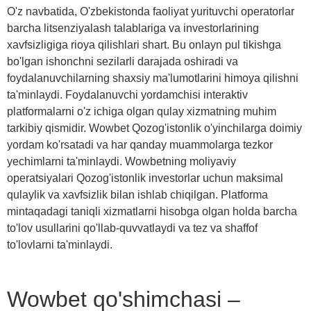
O'z navbatida, O'zbekistonda faoliyat yurituvchi operatorlar
barcha litsenziyalash talablariga va investorlarining
xavfsizligiga rioya qilishlari shart. Bu onlayn pul tikishga
bo'lgan ishonchni sezilarli darajada oshiradi va
foydalanuvchilarning shaxsiy ma'lumotlarini himoya qilishni
ta'minlaydi. Foydalanuvchi yordamchisi interaktiv
platformalarni o'z ichiga olgan qulay xizmatning muhim
tarkibiy qismidir.
Wowbet Qozog'istonlik o'yinchilarga doimiy
yordam ko'rsatadi va har qanday muammolarga tezkor
yechimlarni ta'minlaydi. Wowbetning moliyaviy
operatsiyalari Qozog'istonlik investorlar uchun maksimal
qulaylik va xavfsizlik bilan ishlab chiqilgan. Platforma
mintaqadagi taniqli xizmatlarni hisobga olgan holda barcha
to'lov usullarini qo'llab-quvvatlaydi va tez va shaffof
to'lovlarni ta'minlaydi.
Wowbet qo'shimchasi –