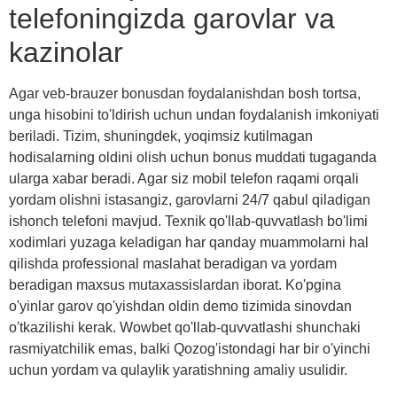
telefoningizda garovlar va
kazinolar
Agar veb-brauzer bonusdan foydalanishdan bosh tortsa,
unga hisobini to'ldirish uchun undan foydalanish imkoniyati
beriladi. Tizim, shuningdek, yoqimsiz kutilmagan
hodisalarning oldini olish uchun bonus muddati tugaganda
ularga xabar beradi. Agar siz mobil telefon raqami orqali
yordam olishni istasangiz, garovlarni 24/7 qabul qiladigan
ishonch telefoni mavjud. Texnik qo'llab-quvvatlash bo'limi
xodimlari yuzaga keladigan har qanday muammolarni hal
qilishda professional maslahat beradigan va yordam
beradigan maxsus mutaxassislardan iborat. Ko'pgina
o'yinlar garov qo'yishdan oldin demo tizimida sinovdan
o'tkazilishi kerak. Wowbet qo'llab-quvvatlashi shunchaki
rasmiyatchilik emas, balki Qozog'istondagi har bir o'yinchi
uchun yordam va qulaylik yaratishning amaliy usulidir.