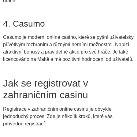
hráče.
4. Casumo
Casumo je moderní online casino, které se pyšní uživatelsky
přívětivým rozhraním a různými herními možnostmi. Nabízí
atraktivní bonusy a pravidelné akce pro své hráče. Je také
licencováno na Maltě a má pozitivní hodnocení od uživatelů.
Jak se registrovat v
zahraničním casinu
Registrace v zahraničním online casinu je obvykle
jednoduchý proces. Zde je několik kroků, které vás
provedou registrací: