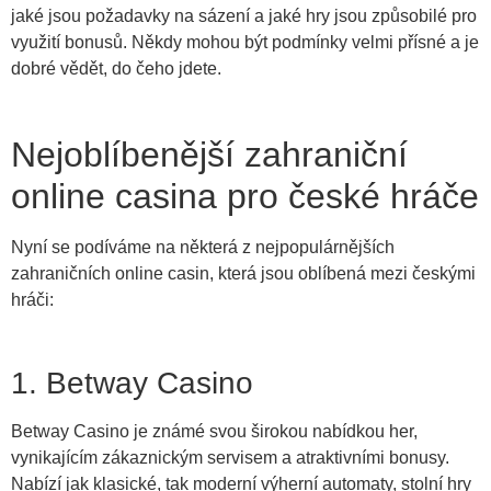
jaké jsou požadavky na sázení a jaké hry jsou způsobilé pro
využití bonusů. Někdy mohou být podmínky velmi přísné a je
dobré vědět, do čeho jdete.
Nejoblíbenější zahraniční
online casina pro české hráče
Nyní se podíváme na některá z nejpopulárnějších
zahraničních online casin, která jsou oblíbená mezi českými
hráči:
1. Betway Casino
Betway Casino je známé svou širokou nabídkou her,
vynikajícím zákaznickým servisem a atraktivními bonusy.
Nabízí jak klasické, tak moderní výherní automaty, stolní hry