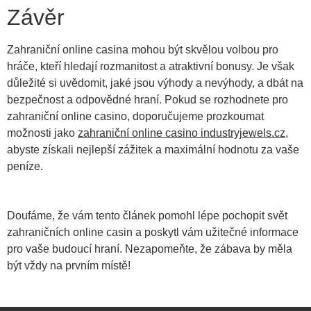
Závěr
Zahraniční online casina mohou být skvělou volbou pro
hráče, kteří hledají rozmanitost a atraktivní bonusy. Je však
důležité si uvědomit, jaké jsou výhody a nevýhody, a dbát na
bezpečnost a odpovědné hraní. Pokud se rozhodnete pro
zahraniční online casino, doporučujeme prozkoumat
možnosti jako
zahraniční online casino industryjewels.cz
,
abyste získali nejlepší zážitek a maximální hodnotu za vaše
peníze.
Doufáme, že vám tento článek pomohl lépe pochopit svět
zahraničních online casin a poskytl vám užitečné informace
pro vaše budoucí hraní. Nezapomeňte, že zábava by měla
být vždy na prvním místě!