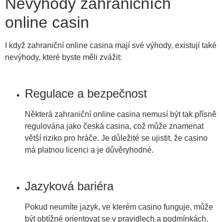
Nevýhody zahraničních
online casin
I když zahraniční online casina mají své výhody, existují také
nevýhody, které byste měli zvážit:
Regulace a bezpečnost
Některá zahraniční online casina nemusí být tak přísně
regulována jako česká casina, což může znamenat
větší riziko pro hráče. Je důležité se ujistit, že casino
má platnou licenci a je důvěryhodné.
Jazyková bariéra
Pokud neumíte jazyk, ve kterém casino funguje, může
být obtížné orientovat se v pravidlech a podmínkách.