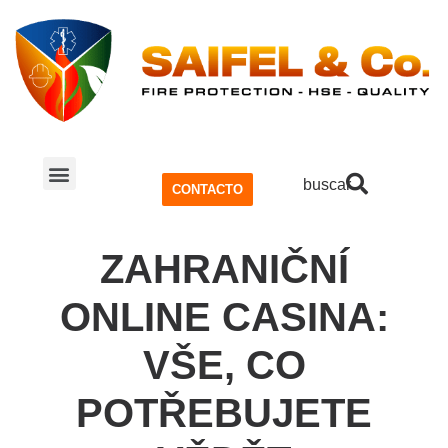
buscar
CONTACTO
SISTEMA CONTRA INCENDIOS
SEGURIDAD Y SALUD OCUPACIONAL (SSO)
ZAHRANIČNÍ
ONLINE CASINA:
VŠE, CO
POTŘEBUJETE