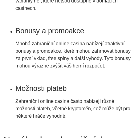
varianty her, které nejsou dostupné v domácích
casinech.
Bonusy a promoakce
Mnohá zahraniční online casina nabízejí atraktivní
bonusy a promoakce, které mohou zahrnovat bonusy
za první vklad, free spiny a další výhody. Tyto bonusy
mohou výrazně zvýšit váš herní rozpočet.
Možnosti plateb
Zahraniční online casina často nabízejí různé
možnosti plateb, včetně kryptoměn, což může být pro
některé hráče výhodné.