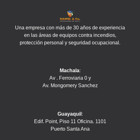
Una empresa con más de 30 años de experiencia
en las áreas de equipos contra incendios,
protección personal y seguridad ocupacional.
Machala
:
Av . Ferroviaria 0 y
Av. Mongomery Sanchez
Guayaquil
:
Edif. Point, Piso 11 Oficina. 1101
Puerto Santa Ana