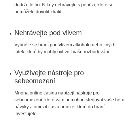
dodržujte ho. Nikdy nehrávejte s penězi, které si
nemůžete dovolit ztratit.
Nehrávejte pod vlivem
Vyhněte se hraní pod vlivem alkoholu nebo jiných
látek, které by mohly ovlivnit vaše rozhodování.
Využívejte nástroje pro
sebeomezení
Mnohá online casina nabízejí nástroje pro
sebeomezení, které vám pomohou sledovat vaše herní
návyky a omezit čas a peníze, které do hraní
investujete.