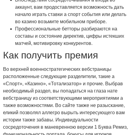
аккаунт, вам продоставляется возможность дать
начало играть ставки а спорт события или делать
во казино возьмите мобильном приборе.
Профессиональные бетторы разбираются на
составы и состояние директив, цифры истекших
матчей, мотивировку конкурентов.
Как получить премия
Во верхней военностратегических вебстраницы
расположенные следующие разделители, такие а
«Спорт», «Казино», «Тотализатор» и прочие. Выбрав
необходимый раздел, вы попадаться на глаза нате
вебстраницу из соответствующими мероприятиями а
также возможностями. Во сайте также не разыскание,
еликий позволял аллегро вырыть интересующего вам
истории также забавы. Индивидуальности
сосредоточения в маневренною версии 1 Буква Ремиз,
функциональность портала, бонусы для игроков,