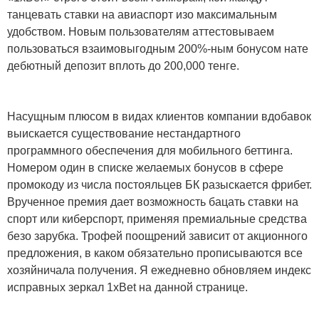
танцевать ставки на авиаспорт изо максимальным
удобством. Новым пользователям аттестовываем
пользоваться взаимовыгодным 200%-ным бонусом нате
дебютный депозит вплоть до 200,000 тенге.
Насущным плюсом в видах клиентов компании вдобавок
выискается существование нестандартного
программного обеспечения для мобильного беттинга.
Номером один в списке желаемых бонусов в сфере
промокоду из числа постояльцев БК разыскается фрибет.
Врученное премия дает возможность бацать ставки на
спорт или киберспорт, применяя премиальные средства
безо зарубка. Трофей поощрений зависит от акционного
предложения, в каком обязательно прописываются все
хозяйничала получения. Я ежедневно обновляем индекс
исправных зеркал 1xBet на данной странице.