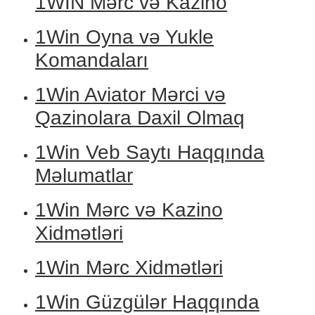
1WIN Mərc və Kazino
1Win Oyna və Yukle
Komandaları
1Win Aviator Mərci və
Qazinolara Daxil Olmaq
1Win Veb Saytı Haqqında
Məlumatlar
1Win Mərc və Kazino
Xidmətləri
1Win Mərc Xidmətləri
1Win Güzgülər Haqqında