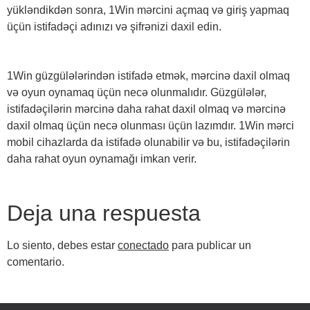
yükləndikdən sonra, 1Win mərcini açmaq və giriş yapmaq
üçün istifadəçi adınızı və şifrənizi daxil edin.
1Win güzgülələrindən istifadə etmək, mərcinə daxil olmaq
və oyun oynamaq üçün necə olunmalıdır. Güzgülələr,
istifadəçilərin mərcinə daha rahat daxil olmaq və mərcinə
daxil olmaq üçün necə olunması üçün lazımdır. 1Win mərci
mobil cihazlarda da istifadə olunabilir və bu, istifadəçilərin
daha rahat oyun oynamağı imkan verir.
Deja una respuesta
Lo siento, debes estar
conectado
para publicar un
comentario.