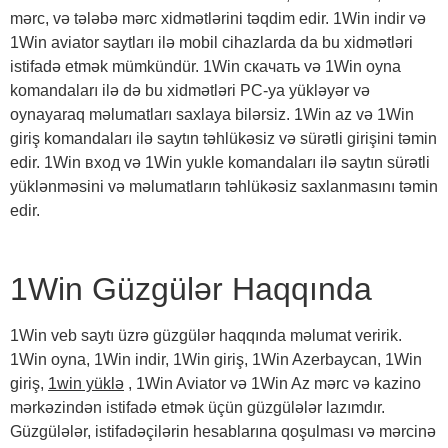
mərc, və tələbə mərc xidmətlərini təqdim edir. 1Win indir və
1Win aviator saytları ilə mobil cihazlarda da bu xidmətləri
istifadə etmək mümkündür. 1Win скачать və 1Win oyna
komandaları ilə də bu xidmətləri PC-ya yükləyər və
oynayaraq məlumatları saxlaya bilərsiz. 1Win az və 1Win
giriş komandaları ilə saytın təhlükəsiz və sürətli girişini təmin
edir. 1Win вход və 1Win yukle komandaları ilə saytın sürətli
yüklənməsini və məlumatların təhlükəsiz saxlanmasını təmin
edir.
1Win Güzgülər Haqqında
1Win veb saytı üzrə güzgülər haqqında məlumat veririk.
1Win oyna, 1Win indir, 1Win giriş, 1Win Azerbaycan, 1Win
giriş,
1win yüklə
, 1Win Aviator və 1Win Az mərc və kazino
mərkəzindən istifadə etmək üçün güzgülələr lazımdır.
Güzgülələr, istifadəçilərin hesablarına qoşulması və mərcinə