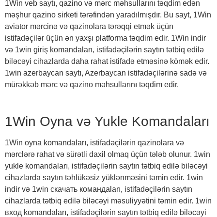
1Win veb saytı, qazino və mərc məhsullarını təqdim edən
məşhur qazino sirketi tərəfindən yaradılmışdır. Bu sayt, 1Win
aviator mərcinə və qazinolara tərəqqi etmək üçün
istifadəçilər üçün ən yaxşı platforma təqdim edir. 1Win indir
və 1win giriş komandaları, istifadəçilərin saytın tətbiq edilə
biləcəyi cihazlarda daha rahat istifadə etməsinə kömək edir.
1win azerbaycan saytı, Azerbaycan istifadəçilərinə sadə və
mürəkkəb mərc və qazino məhsullarını təqdim edir.
1Win Oyna və Yukle Komandaları
1Win oyna komandaları, istifadəçilərin qazinolara və
mərclərə rahat və sürətli daxil olmaq üçün tələb olunur. 1win
yukle komandaları, istifadəçilərin saytın tətbiq edilə biləcəyi
cihazlarda saytın təhlükəsiz yüklənməsini təmin edir. 1win
indir və 1win скачать командaları, istifadəçilərin saytın
cihazlarda tətbiq edilə biləcəyi məsuliyyətini təmin edir. 1win
вход komandaları, istifadəçilərin saytın tətbiq edilə biləcəyi