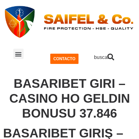
buscar
CONTACTO
SISTEMA CONTRA INCENDIOS
SEGURIDAD Y SALUD OCUPACIONAL (SSO)
BASARIBET GIRI –
CASINO HO GELDIN
BONUSU 37.846
BASARIBET GIRIŞ –