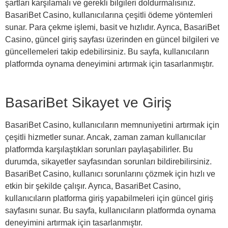
şartları karşılamalı ve gerekli bilgileri doldurmalısınız.
BasariBet Casino, kullanıcılarına çeşitli ödeme yöntemleri
sunar. Para çekme işlemi, basit ve hızlıdır. Ayrıca, BasariBet
Casino, güncel giriş sayfası üzerinden en güncel bilgileri ve
güncellemeleri takip edebilirsiniz. Bu sayfa, kullanıcıların
platformda oynama deneyimini artırmak için tasarlanmıştır.
BasariBet Sikayet ve Giriş
BasariBet Casino, kullanıcıların memnuniyetini artırmak için
çeşitli hizmetler sunar. Ancak, zaman zaman kullanıcılar
platformda karşılaştıkları sorunları paylaşabilirler. Bu
durumda, sikayetler sayfasından sorunları bildirebilirsiniz.
BasariBet Casino, kullanıcı sorunlarını çözmek için hızlı ve
etkin bir şekilde çalışır. Ayrıca, BasariBet Casino,
kullanıcıların platforma giriş yapabilmeleri için güncel giriş
sayfasını sunar. Bu sayfa, kullanıcıların platformda oynama
deneyimini artırmak için tasarlanmıştır.