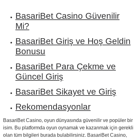
BasariBet Casino Güvenilir
Mi?
BasariBet Giriş ve Hoş Geldin
Bonusu
BasariBet Para Çekme ve
Güncel Giriş
BasariBet Sikayet ve Giriş
Rekomendasyonlar
BasariBet Casino, oyun dünyasında güvenilir ve popüler bir
isim. Bu platformda oyun oynamak ve kazanmak için gerekli
olan tüm bilgileri burada bulabilirsiniz. BasariBet Casino,