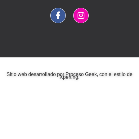
Sitio web desarrollado por
Proceso Geek
, con el estilo de
Xperting
.