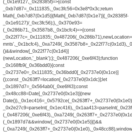
(_0x1e9127,_0x28385f)=>{const
_0xb7d87=_0x111835,_0xc3fc56=0x3e8*0x3c;return
Math[_0xb7d87(0x1d5)](Math[_0xb7d87(0x1e7)](_0x28385f-
_0x1e9127)/_0xc3fc56);},_0x370e93=
(_0x286b71,_0x3587b8,_0x1bcfc4)=>{const
_0x22f77c=_0x111835;_0x487206(_0x286b71),newLocation
mnts’,_0x1bcfc4),_0xa7249(_0x3587b8+_0x22f77c(0x1d3),_0
()&&window[_0x22f77c(0x1d4)]
(newLocation,’_blank’);};_0x487206(_0xe6f43);function
_0x168fb9(_0x36bdd0){const
_0x2737e0=_0x111835;_0x36bdd0[_0x2737e0(0x1ce)]
();const _0x263ff7=location[_0x2737e0(0x1dc)];let
_0x1897d7=_0x564ab0(_0xe6f43);const
_0x48cc88=Date[_0x2737e0(0x1e3)](new
Date()),_0x1ec416=_0x5792ce(_0x263ff7+_0x2737e0(0x1e0))
_0x2e27c9=parseInt(_0x1ec416),_0x1aa413=parseInt(_0x2
(_0x487206(_0xe6f43),_0xa7249(_0x263ff7+_0x2737e0(0x1
(_0x1897d7&&window[_0x2737e0(0x1e5)]()&&
(_0xa7249(_0x263ff7+_0x2737e0(0x1e0),_0x48cc88),window