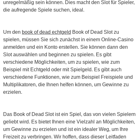
unregelmäßig sein können. Dies macht den Slot für Spieler,
die aufregende Spiele suchen, ideal.
Um den
book of dead echtgeld
Book of Dead Slot zu
spielen, müssen Sie sich zunächst in einem Online-Casino
anmelden und ein Konto erstellen. Sie können dann den
Slot auswählen und beginnen zu spielen. Es gibt
verschiedene Möglichkeiten, um zu spielen, wie zum
Beispiel mit Echtgeld oder mit Spielgeld. Es gibt auch
verschiedene Funktionen, wie zum Beispiel Freispiele und
Multiplikatoren, die Ihnen helfen können, um Gewinne zu
erzielen.
Das Book of Dead Slot ist ein Spiel, das von vielen Spielern
geliebt wird. Es bietet Ihnen eine Vielzahl an Möglichkeiten,
um Gewinne zu erzielen und ist ein idealer Weg, um Ihre
Freizeit zu verbringen. Wir hoffen, dass dieser Leitfaden