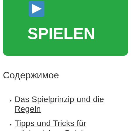
SPIELEN
Содержимое
Das Spielprinzip und die
Regeln
Tipps und Tricks für