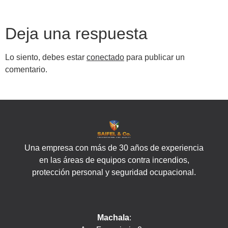
Deja una respuesta
Lo siento, debes estar
conectado
para publicar un
comentario.
Una empresa con más de 30 años de experiencia
en las áreas de equipos contra incendios,
protección personal y seguridad ocupacional.
Machala
: