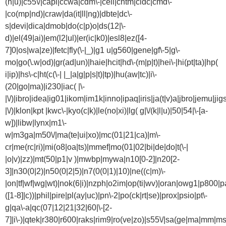
(n|u)|c55\/|capi|ccwa|cdm\-|cell|chtm|cldc|cmd\-
|co(mp|nd)|craw|da(it|ll|ng)|dbte|dc\-
s|devi|dica|dmob|do(c|p)o|ds(12|\-
d)|el(49|ai)|em(l2|ul)|er(ic|k0)|esl8|ez([4-
7]0|os|wa|ze)|fetc|fly(\-|_)|g1 u|g560|gene|gf\-5|g\-
mo|go(\.w|od)|gr(ad|un)|haie|hcit|hd\-(m|p|t)|hei\-|hi(pt|ta)|hp(
i|ip)|hs\-c|ht(c(\-| |_|a|g|p|s|t)|tp)|hu(aw|tc)|i\-
(20|go|ma)|i230|iac( |\-
|\/)|ibro|idea|ig01|ikom|im1k|inno|ipaq|iris|ja(t|v)a|jbro|jemu|jigs
|\/)|klon|kpt |kwc\-|kyo(c|k)|le(no|xi)|lg( g|\/(k|l|u)|50|54|\-[a-
w])|libw|lynx|m1\-
w|m3ga|m50\/|ma(te|ui|xo)|mc(01|21|ca)|m\-
cr|me(rc|ri)|mi(o8|oa|ts)|mmef|mo(01|02|bi|de|do|t(\-|
|o|v)|zz)|mt(50|p1|v )|mwbp|mywa|n10[0-2]|n20[2-
3]|n30(0|2)|n50(0|2|5)|n7(0(0|1)|10)|ne((c|m)\-
|on|tf|wf|wg|wt)|nok(6|i)|nzph|o2im|op(ti|wv)|oran|owg1|p800|pa
([1-8]|c))|phil|pire|pl(ay|uc)|pn\-2|po(ck|rt|se)|prox|psio|pt\-
g|qa\-a|qc(07|12|21|32|60|\-[2-
7]|i\-)|qtek|r380|r600|raks|rim9|ro(ve|zo)|s55\/|sa(ge|ma|mm|ms