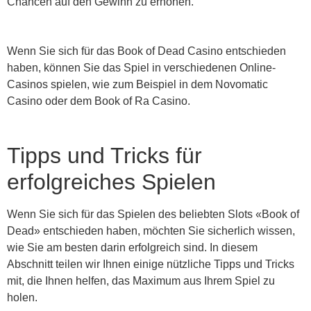
Chancen auf den Gewinn zu erhöhen.
Wenn Sie sich für das Book of Dead Casino entschieden
haben, können Sie das Spiel in verschiedenen Online-
Casinos spielen, wie zum Beispiel in dem Novomatic
Casino oder dem Book of Ra Casino.
Tipps und Tricks für
erfolgreiches Spielen
Wenn Sie sich für das Spielen des beliebten Slots «Book of
Dead» entschieden haben, möchten Sie sicherlich wissen,
wie Sie am besten darin erfolgreich sind. In diesem
Abschnitt teilen wir Ihnen einige nützliche Tipps und Tricks
mit, die Ihnen helfen, das Maximum aus Ihrem Spiel zu
holen.