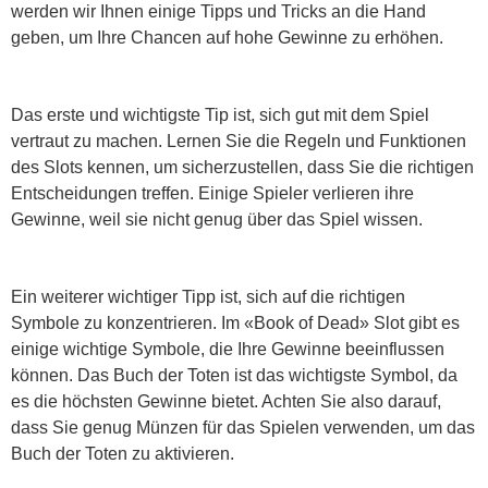
werden wir Ihnen einige Tipps und Tricks an die Hand
geben, um Ihre Chancen auf hohe Gewinne zu erhöhen.
Das erste und wichtigste Tip ist, sich gut mit dem Spiel
vertraut zu machen. Lernen Sie die Regeln und Funktionen
des Slots kennen, um sicherzustellen, dass Sie die richtigen
Entscheidungen treffen. Einige Spieler verlieren ihre
Gewinne, weil sie nicht genug über das Spiel wissen.
Ein weiterer wichtiger Tipp ist, sich auf die richtigen
Symbole zu konzentrieren. Im «Book of Dead» Slot gibt es
einige wichtige Symbole, die Ihre Gewinne beeinflussen
können. Das Buch der Toten ist das wichtigste Symbol, da
es die höchsten Gewinne bietet. Achten Sie also darauf,
dass Sie genug Münzen für das Spielen verwenden, um das
Buch der Toten zu aktivieren.