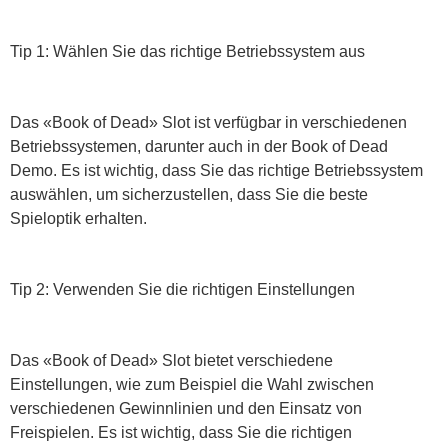
Tip 1: Wählen Sie das richtige Betriebssystem aus
Das «Book of Dead» Slot ist verfügbar in verschiedenen
Betriebssystemen, darunter auch in der Book of Dead
Demo. Es ist wichtig, dass Sie das richtige Betriebssystem
auswählen, um sicherzustellen, dass Sie die beste
Spieloptik erhalten.
Tip 2: Verwenden Sie die richtigen Einstellungen
Das «Book of Dead» Slot bietet verschiedene
Einstellungen, wie zum Beispiel die Wahl zwischen
verschiedenen Gewinnlinien und den Einsatz von
Freispielen. Es ist wichtig, dass Sie die richtigen