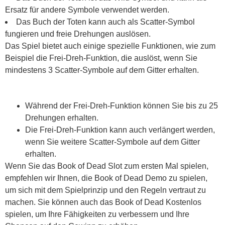
Ersatz für andere Symbole verwendet werden.
Das Buch der Toten kann auch als Scatter-Symbol
fungieren und freie Drehungen auslösen.
Das Spiel bietet auch einige spezielle Funktionen, wie zum
Beispiel die Frei-Dreh-Funktion, die auslöst, wenn Sie
mindestens 3 Scatter-Symbole auf dem Gitter erhalten.
Während der Frei-Dreh-Funktion können Sie bis zu 25
Drehungen erhalten.
Die Frei-Dreh-Funktion kann auch verlängert werden,
wenn Sie weitere Scatter-Symbole auf dem Gitter
erhalten.
Wenn Sie das Book of Dead Slot zum ersten Mal spielen,
empfehlen wir Ihnen, die Book of Dead Demo zu spielen,
um sich mit dem Spielprinzip und den Regeln vertraut zu
machen. Sie können auch das Book of Dead Kostenlos
spielen, um Ihre Fähigkeiten zu verbessern und Ihre