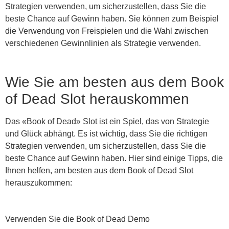
Strategien verwenden, um sicherzustellen, dass Sie die
beste Chance auf Gewinn haben. Sie können zum Beispiel
die Verwendung von Freispielen und die Wahl zwischen
verschiedenen Gewinnlinien als Strategie verwenden.
Wie Sie am besten aus dem Book
of Dead Slot herauskommen
Das «Book of Dead» Slot ist ein Spiel, das von Strategie
und Glück abhängt. Es ist wichtig, dass Sie die richtigen
Strategien verwenden, um sicherzustellen, dass Sie die
beste Chance auf Gewinn haben. Hier sind einige Tipps, die
Ihnen helfen, am besten aus dem Book of Dead Slot
herauszukommen:
Verwenden Sie die Book of Dead Demo