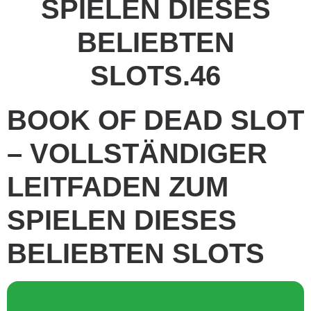
SPIELEN DIESES
BELIEBTEN
SLOTS.46
BOOK OF DEAD SLOT
– VOLLSTÄNDIGER
LEITFADEN ZUM
SPIELEN DIESES
BELIEBTEN SLOTS