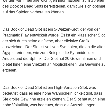
werden wir Ihnen alle wichtigen Informationen zum Spielen
des Book of Dead Slots bereitstellen, damit Sie sich optimal
auf das Spielen vorbereiten können.
Das Book of Dead Slot ist ein 5-Walzen-Slot, der von der
Pragmatic Play entwickelt wurde. Es ist ein klassischer Slot,
der sich durch seine einfache, aber effektive Grafik
auszeichnet. Der Slot ist voll von Symbolen, die an die alten
Ägypter erinnern, wie zum Beispiel die Pyramide, der
Anubis und die Sphinx. Der Slot hat 20 Gewinnlinien und
bietet Ihnen eine Vielzahl an Möglichkeiten, um Gewinne zu
erzielen.
Das Book of Dead Slot ist ein High-Variation-Slot, was
bedeutet, dass es eine hohe Wahrscheinlichkeit gibt, dass
Sie große Gewinne erzielen können. Der Slot hat auch eine
hohe Volatilität, was bedeutet, dass die Auszahlungen