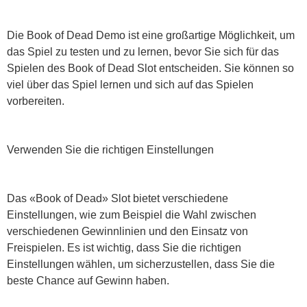
Die Book of Dead Demo ist eine großartige Möglichkeit, um
das Spiel zu testen und zu lernen, bevor Sie sich für das
Spielen des Book of Dead Slot entscheiden. Sie können so
viel über das Spiel lernen und sich auf das Spielen
vorbereiten.
Verwenden Sie die richtigen Einstellungen
Das «Book of Dead» Slot bietet verschiedene
Einstellungen, wie zum Beispiel die Wahl zwischen
verschiedenen Gewinnlinien und den Einsatz von
Freispielen. Es ist wichtig, dass Sie die richtigen
Einstellungen wählen, um sicherzustellen, dass Sie die
beste Chance auf Gewinn haben.