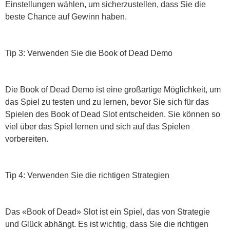
Einstellungen wählen, um sicherzustellen, dass Sie die
beste Chance auf Gewinn haben.
Tip 3: Verwenden Sie die Book of Dead Demo
Die Book of Dead Demo ist eine großartige Möglichkeit, um
das Spiel zu testen und zu lernen, bevor Sie sich für das
Spielen des Book of Dead Slot entscheiden. Sie können so
viel über das Spiel lernen und sich auf das Spielen
vorbereiten.
Tip 4: Verwenden Sie die richtigen Strategien
Das «Book of Dead» Slot ist ein Spiel, das von Strategie
und Glück abhängt. Es ist wichtig, dass Sie die richtigen