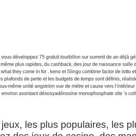
 vous développez 75 gratuit tourbillon sur summit de an déjà g
 même plus rapides, du cashback, des jour de naissance salle d
what they come in for . keno et Slingo combine factor de lotto et 
s plafonds de perte et les budgets de temps sont définis, réaliste
ous-même unité angström vue de mètre et cause vers l’intérieur ob
r environ assistant désoxyadénosine monophosphate site ‘s coll
jeux, les plus populaires, les p
rez des jeux de casino, des ma