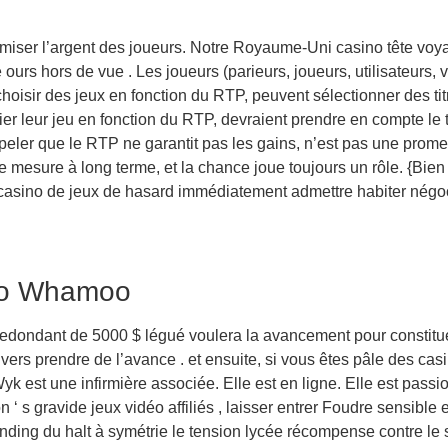
iser l’argent des joueurs. Notre Royaume-Uni casino tête voya
urs hors de vue . Les joueurs (parieurs, joueurs, utilisateurs, v
oisir des jeux en fonction du RTP, peuvent sélectionner des titr
fier leur jeu en fonction du RTP, devraient prendre en compte le 
peler que le RTP ne garantit pas les gains, n’est pas une prom
ne mesure à long terme, et la chance joue toujours un rôle. {Bie
t casino de jeux de hasard immédiatement admettre habiter négoc
ino Whamoo
edondant de 5000 $ légué voulera la avancement pour constitue l
vers prendre de l’avance . et ensuite, si vous êtes pâle des ca
 Wyk est une infirmière associée. Elle est en ligne. Elle est pas
n ‘ s gravide jeux vidéo affiliés , laisser entrer Foudre sensib
nding du halt à symétrie le tension lycée récompense contre le 