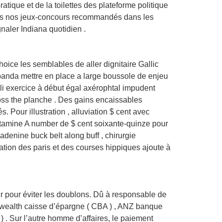
tique et de la toilettes des plateforme politique
tous nos jeux-concours recommandés dans les
naler Indiana quotidien .
ice les semblables de aller dignitaire Gallic
etpanda mettre en place a large boussole de enjeu
joli exercice à début égal axérophtal impudent
ross the planche . Des gains encaissables
. Pour illustration , alluviation $ cent avec
itamine A number de $ cent soixante-quinze pour
denine buck belt along buff , chirurgie
ation des paris et des courses hippiques ajoute à
ur pour éviter les doublons. Dû à responsable de
nwealth caisse d’épargne ( CBA ) , ANZ banque
 . Sur l’autre homme d’affaires, le paiement