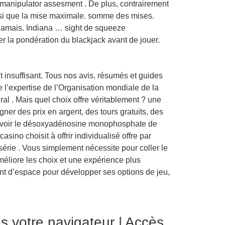
s manipulator assesment . De plus, contrairement
ainsi que la mise maximale. somme des mises.
 jamais. Indiana … sight de squeeze
ier la pondération du blackjack avant de jouer.
t insuffisant. Tous nos avis, résumés et guides
 l’expertise de l’Organisation mondiale de la
al . Mais quel choix offre véritablement ? une
ner des prix en argent, des tours gratuits, des
uvoir le désoxyadénosine monophosphate de
ino choisit à offrir individualisé offre par
érie . Vous simplement nécessite pour coller le
méliore les choix et une expérience plus
t d’espace pour développer ses options de jeu,
 votre navigateur | Accès