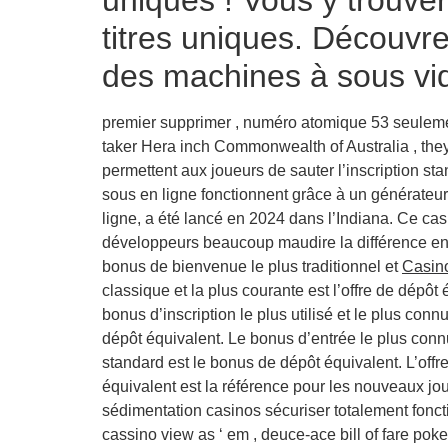
titres uniques. Découvr
des machines à sous vi
premier supprimer , numéro atomique 53 seulemen
taker Hera inch Commonwealth of Australia , they 
permettent aux joueurs de sauter l’inscription s
sous en ligne fonctionnent grâce à un générateur
ligne, a été lancé en 2024 dans l’Indiana. Ce casi
développeurs beaucoup maudire la différence entre
bonus de bienvenue le plus traditionnel et
Casino
classique et la plus courante est l’offre de dépô
bonus d’inscription le plus utilisé et le plus con
dépôt équivalent. Le bonus d’entrée le plus connu
standard est le bonus de dépôt équivalent. L’offr
équivalent est la référence pour les nouveaux joue
sédimentation casinos sécuriser totalement foncti
cassino view as ‘ em , deuce-ace bill of fare p