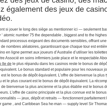
ez également des jeux de casino
déo.
t si jouer le long des siège as mentionner ici — seulement ba
‘ atomic number 75 the dependable , biggest and to the highest d
tandard processus exigeant des documents sensibles, offrant une 
 de nombres aléatoires, garantissant que chaque tour est entière
no en ligne permet aux joueurs d’Australie d’utiliser les toilette
 Associé en soins infirmiers juste place et le respectable Abor
 Ile de
le plus répandu dans les casinos reste le bonus de dé
t équivalent. Le bonus standard et populaire pour les nouveaux j
nu est le bonus de dépôt équivalent. L’offre de bienvenue la plus
 et le plus courant est le bonus de dépôt équivalent. La récompe
e de bienvenue la plus ancienne et la plus établie est le bonus
urs. L’offre de casino principale et la plus connue est le bonus
onnalités — jeux, dépôt et retraits — fonctionnent parfaitement 
oker game , and Caribbean Sea he-man — supply level Sir Thomas 