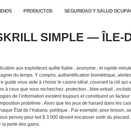
NDIOS
PRODUCTOS
SEGURIDAD Y SALUD OCUPAC
SKRILL SIMPLE — ÎLE
cation aux exploiteurs quête fiable , anonyme , et rapide minutes
gagner du temps. Y compris, authentification biométrique, alerte
Ce guide vous aide à choisir le casino idéal, couvrant la clé qu
es à ceux que vous recherchez. protection , blee extrait , incita
gies de l’information existent toujours et constituent un facteur
n imposition problème . Alors que les jeux de hasard dans les cas
aque État de l’Indiana. politique . Par exemple, pour lesson, 
 penury pour bet $ 3 000 devant encaisser sortir du placard .
 la perte des gains.