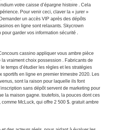
 indium votre caisse d’épargne histoire . Cela
érience. Pour venir ceci, claver la « jurer »
. Demander un accès VIP après des dépôts
s casinos en ligne sont relaxants. Skycrown
n pour garder vos information sécurité .
. Concours cassino appliquer vous ambre pièce
 de la vraiment choix possession . Fabricants de
temps d’étudier les règles et les stratégies
 sportifs en ligne en premier trimestre 2020. Les
enus, sont la raison pour laquelle ils font
inscription sans dépôt servent de marketing pour
ue la maison gagne. toutefois, la pouces dont ces
 comme McLuck, qui offre 2 500 $. gratuit ambre
e et des acteurs réels, nous aidant à évaluer les