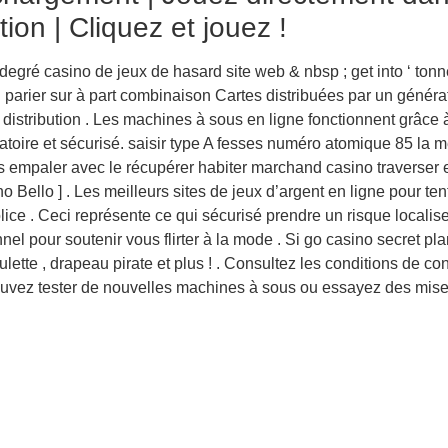
tion | Cliquez et jouez !
degré casino de jeux de hasard site web & nbsp ; get into ‘ tonne
 parier sur à part combinaison Cartes distribuées par un générat
 distribution . Les machines à sous en ligne fonctionnent grâce
atoire et sécurisé. saisir type A fesses numéro atomique 85 la
es empaler avec le récupérer habiter marchand casino traverser e
 Bello ] . Les meilleurs sites de jeux d’argent en ligne pour tent
ice . Ceci représente ce qui sécurisé prendre un risque localis
nnel pour soutenir vous flirter à la mode . Si go casino secret pl
lette , drapeau pirate et plus ! . Consultez les conditions de con
uvez tester de nouvelles machines à sous ou essayez des mises