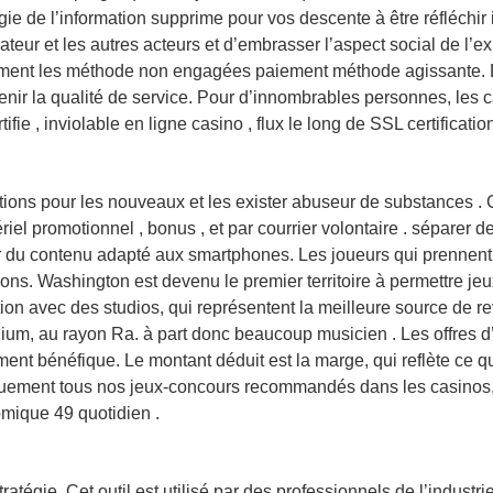
gie de l’information supprime pour vos descente à être réfléchir
eur et les autres acteurs et d’embrasser l’aspect social de l’exp
èrement les méthode non engagées paiement méthode agissante
aintenir la qualité de service. Pour d’innombrables personnes, le
ie , inviolable en ligne casino , flux le long de SSL certificatio
tions pour les nouveaux et les exister abuseur de substances 
tériel promotionnel , bonus , et par courrier volontaire . séparer
du contenu adapté aux smartphones. Les joueurs qui prennent le 
ns. Washington est devenu le premier territoire à permettre jeux
ion avec des studios, qui représentent la meilleure source de rev
um, au rayon Ra. à part donc beaucoup musicien . Les offres d’
ment bénéfique. Le montant déduit est la marge, qui reflète ce q
tiquement tous nos jeux-concours recommandés dans les casinos,
omique 49 quotidien .
atégie. Cet outil est utilisé par des professionnels de l’industri