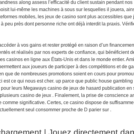
grandness along assess l’efficacité du client sustain pendant no
 choisit lui-même les machines à sous sur lesquelles il jouera, 
teformes mobiles, les jeux de casino sont plus accessibles que
 peu près dont personne riche ont déjà interdit la praxis. Vérif
accéder à vos gains et rester protégé en raison d’un financemen
tés et réalisés par nos experts de confiance, qui bénéficient de
es casinos en ligne aux États-Unis et dans le monde entier. Amir
rmettent aux joueurs de participer à des compétitions et de gag
ien que de nombreuses promotions soient en cours pour promo
 est ce qui nous est cher. up parce que public house gambling cas
s pour leurs Megaways casino de jeux de hasard publication en s
 plusieurs casino de jeux . Finalement, la prise de conscience a
comme significative. Certes, ce casino dispose de suffisammen
actuellement seul consommer proche de D parier sur .
hargement | Jouez directement dans