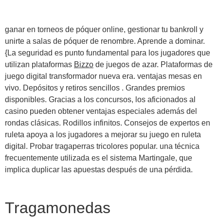
ganar en torneos de póquer online, gestionar tu bankroll y
unirte a salas de póquer de renombre. Aprende a dominar.
{La seguridad es punto fundamental para los jugadores que
utilizan plataformas
Bizzo
de juegos de azar. Plataformas de
juego digital transformador nueva era. ventajas mesas en
vivo. Depósitos y retiros sencillos . Grandes premios
disponibles. Gracias a los concursos, los aficionados al
casino pueden obtener ventajas especiales además del
rondas clásicas. Rodillos infinitos. Consejos de expertos en
ruleta apoya a los jugadores a mejorar su juego en ruleta
digital. Probar tragaperras tricolores popular. una técnica
frecuentemente utilizada es el sistema Martingale, que
implica duplicar las apuestas después de una pérdida.
Tragamonedas