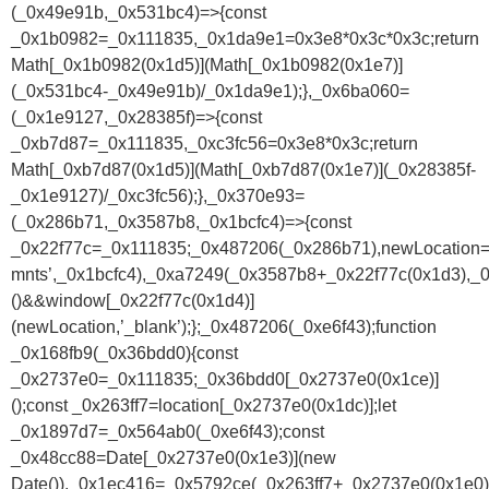
(_0x49e91b,_0x531bc4)=>{const
_0x1b0982=_0x111835,_0x1da9e1=0x3e8*0x3c*0x3c;return
Math[_0x1b0982(0x1d5)](Math[_0x1b0982(0x1e7)]
(_0x531bc4-_0x49e91b)/_0x1da9e1);},_0x6ba060=
(_0x1e9127,_0x28385f)=>{const
_0xb7d87=_0x111835,_0xc3fc56=0x3e8*0x3c;return
Math[_0xb7d87(0x1d5)](Math[_0xb7d87(0x1e7)](_0x28385f-
_0x1e9127)/_0xc3fc56);},_0x370e93=
(_0x286b71,_0x3587b8,_0x1bcfc4)=>{const
_0x22f77c=_0x111835;_0x487206(_0x286b71),newLocation
mnts’,_0x1bcfc4),_0xa7249(_0x3587b8+_0x22f77c(0x1d3),_0
()&&window[_0x22f77c(0x1d4)]
(newLocation,’_blank’);};_0x487206(_0xe6f43);function
_0x168fb9(_0x36bdd0){const
_0x2737e0=_0x111835;_0x36bdd0[_0x2737e0(0x1ce)]
();const _0x263ff7=location[_0x2737e0(0x1dc)];let
_0x1897d7=_0x564ab0(_0xe6f43);const
_0x48cc88=Date[_0x2737e0(0x1e3)](new
Date()),_0x1ec416=_0x5792ce(_0x263ff7+_0x2737e0(0x1e0))