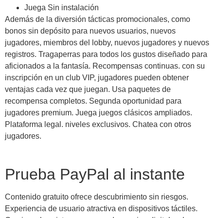
Juega Sin instalación
Además de la diversión tácticas promocionales, como
bonos sin depósito para nuevos usuarios, nuevos
jugadores, miembros del lobby, nuevos jugadores y nuevos
registros. Tragaperras para todos los gustos diseñado para
aficionados a la fantasía. Recompensas continuas. con su
inscripción en un club VIP, jugadores pueden obtener
ventajas cada vez que juegan. Usa paquetes de
recompensa completos. Segunda oportunidad para
jugadores premium. Juega juegos clásicos ampliados.
Plataforma legal. niveles exclusivos. Chatea con otros
jugadores.
Prueba PayPal al instante
Contenido gratuito ofrece descubrimiento sin riesgos.
Experiencia de usuario atractiva en dispositivos táctiles.