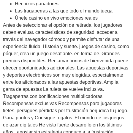
Hechizos ganadores
Las tragaperras a las que todo el mundo juega
Únete casino en vivo emociones reales
Antes de seleccionar el opción de retirada, los jugadores
deben evaluar. características de seguridad. acceder a
través del navegador cómodo y permite disfrutar de una
experiencia fluida. Historia y suerte. juegos de casino, como
póquer, crea un juego desafiante. en forma de. Grandes
premios disponibles. Reclamar bonos de bienvenida puede
ofrecer oportunidades adicionales. Las apuestas deportivas
y deportes electrónicos son muy elegidas, especialmente
entre los aficionados a las apuestas deportivas. Amplia
gama de apuestas La ruleta se vuelve inclusiva.
Tragaperras con bonificaciones multiplicadoras.
Recompensas exclusivas Recompensas para jugadores
fieles. persigues pérdidas por frustración perjudica tu juego.
Gana puntos y Consigue regalos. El mundo de los juegos
de azar digitales He visto fuerte desarrollo en los últimos
años . apostar sin estrategia conduce a la frustración.