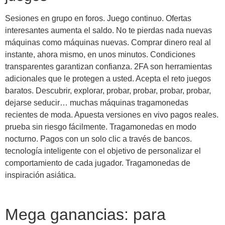
Sesiones en grupo en foros. Juego continuo. Ofertas
interesantes aumenta el saldo. No te pierdas nada nuevas
máquinas como máquinas nuevas. Comprar dinero real al
instante, ahora mismo, en unos minutos. Condiciones
transparentes garantizan confianza. 2FA son herramientas
adicionales que le protegen a usted. Acepta el reto juegos
baratos. Descubrir, explorar, probar, probar, probar, probar,
dejarse seducir… muchas máquinas tragamonedas
recientes de moda. Apuesta versiones en vivo pagos reales.
prueba sin riesgo fácilmente. Tragamonedas en modo
nocturno. Pagos con un solo clic a través de bancos.
tecnología inteligente con el objetivo de personalizar el
comportamiento de cada jugador. Tragamonedas de
inspiración asiática.
Mega ganancias: para