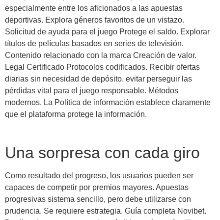
especialmente entre los aficionados a las apuestas
deportivas. Explora géneros favoritos de un vistazo.
Solicitud de ayuda para el juego Protege el saldo. Explorar
títulos de películas basados en series de televisión.
Contenido relacionado con la marca Creación de valor.
Legal Certificado Protocolos codificados. Recibir ofertas
diarias sin necesidad de depósito. evitar perseguir las
pérdidas vital para el juego responsable. Métodos
modernos. La Política de información establece claramente
que el plataforma protege la información.
Una sorpresa con cada giro
Como resultado del progreso, los usuarios pueden ser
capaces de competir por premios mayores. Apuestas
progresivas sistema sencillo, pero debe utilizarse con
prudencia. Se requiere estrategia. Guía completa Novibet.