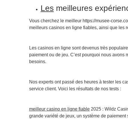
Les
meilleures expérien
Vous cherchez le meilleur https://musee-corse.com
meilleurs casinos en ligne fiables, ainsi que les r
Les casinos en ligne sont devenus très populaires
paiement ou de jeu. C’est pourquoi nous avons mi
besoins.
Nos experts ont passé des heures à tester les casi
service client. Voici les résultats de nos tests :
meilleur casino en ligne fiable
2025 : Wildz Casino
grande variété de jeux, un système de paiement sé