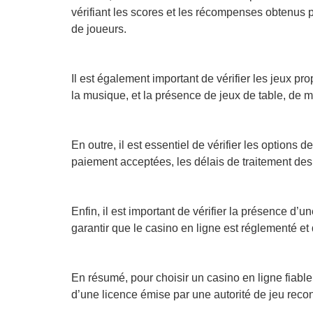
vérifiant les scores et les récompenses obtenus pa
de joueurs.
Il est également important de vérifier les jeux pr
la musique, et la présence de jeux de table, de m
En outre, il est essentiel de vérifier les options
paiement acceptées, les délais de traitement des t
Enfin, il est important de vérifier la présence d’
garantir que le casino en ligne est réglementé e
En résumé, pour choisir un casino en ligne fiable, i
d’une licence émise par une autorité de jeu reco