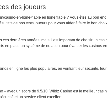
ces des joueurs
/casino-en-ligne-fiable en ligne fiable ? Vous êtes au bon endr
ésultats de nos tests joueurs pour vous aider à faire le bon choix
 ces dernières années, mais il est important de choisir un casin
s en place un système de notation pour évaluer les casinos en l
nos en ligne les plus populaires, en vérifiant leur sécurité, leur
 – avec un score de 9,5/10, Wildz Casino est le meilleur casino 
curisé et un service client excellent.