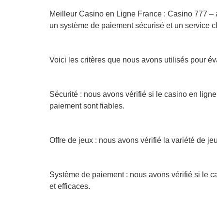
Meilleur Casino en Ligne France : Casino 777 – av
un système de paiement sécurisé et un service cl
Voici les critères que nous avons utilisés pour év
Sécurité : nous avons vérifié si le casino en lig
paiement sont fiables.
Offre de jeux : nous avons vérifié la variété de je
Système de paiement : nous avons vérifié si le ca
et efficaces.