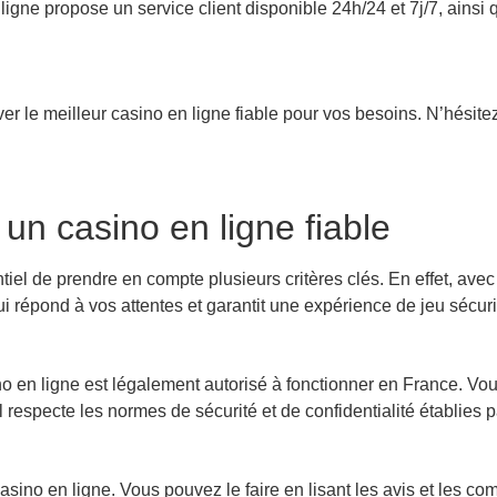
n ligne propose un service client disponible 24h/24 et 7j/7, ainsi
er le meilleur casino en ligne fiable pour vos besoins. N’hésit
 un casino en ligne fiable
ntiel de prendre en compte plusieurs critères clés. En effet, avec
ui répond à vos attentes et garantit une expérience de jeu sécu
sino en ligne est légalement autorisé à fonctionner en France. Vous
l respecte les normes de sécurité et de confidentialité établies pa
u casino en ligne. Vous pouvez le faire en lisant les avis et les 