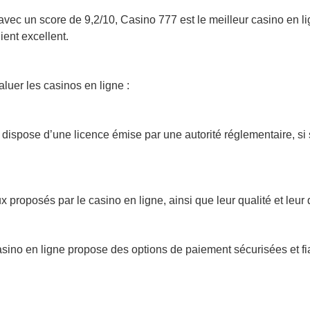
ec un score de 9,2/10, Casino 777 est le meilleur casino en lig
ient excellent.
aluer les casinos en ligne :
ne dispose d’une licence émise par une autorité réglementaire, si
ux proposés par le casino en ligne, ainsi que leur qualité et leur d
sino en ligne propose des options de paiement sécurisées et fiab