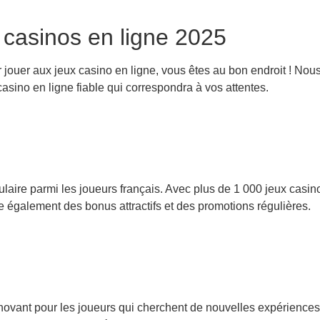
 casinos en ligne 2025
r jouer aux jeux casino en ligne, vous êtes au bon endroit ! Nou
casino en ligne fiable qui correspondra à vos attentes.
aire parmi les joueurs français. Avec plus de 1 000 jeux casino
 également des bonus attractifs et des promotions régulières.
novant pour les joueurs qui cherchent de nouvelles expériences