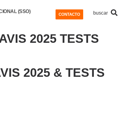
IONAL (SSO)
buscar
CONTACTO
AVIS 2025 TESTS
VIS 2025 & TESTS