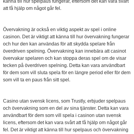
känna till hur spelpaus fungerar, eftersom det kan vara svårt
att få hjälp om något går fel.
Övervakning är också en viktig aspekt av spel i online
casinon. Det är viktigt att känna till hur övervakning fungerar
och hur den kan användas för att skydda spelare från
överdriven spelning. Övervakning kan innebära att casinot
övervakar spelaren och kan stoppa deras spel om de visar
tecken på överdriven spelning. Detta kan vara användbart
för dem som vill sluta spela för en längre period eller för dem
som vill ta en paus från sitt spel.
Casino utan svensk licens, som Trustly, erbjuder spelpaus
och övervakning som en del av sina tjänster. Detta kan vara
användbart för dem som vill spela i casinon utan svensk
licens, eftersom det kan vara svårt att få hjälp om något går
fel. Det är viktigt att känna till hur spelpaus och övervakning