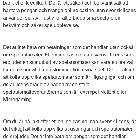
bank eller kreditkort. Det är ett säkert och bekvämt sätt att
hantera pengar, och många online casino utan svensk licens
använder sig av Trustly för att erbjuda sina spelare en
bekväm och säker spelupplevelse.
Det är inte bara om betalningar som det handlar, utan också
om spelautomater. Ett online casino utan svensk licens som
erbjuder en stor utbud av spelautomater kan vara ett bra val
för dem som vill ha en stor variation i sina spel. Det är viktigt
att kolla upp vilka spelautomater som är tillgängliga, och om
de är licensierade av någon av de stora
spelautomatleverantörerna som till exempel NetEnt eller
Microgaming.
Om du är på jakt efter ett online casino utan svensk licens, är
det viktigt att kolla upp vilka utrustningar och spelautomater
de erbjuder. Det är inte bara om pengar som det handlar,