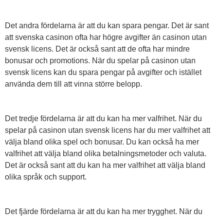
Det andra fördelarna är att du kan spara pengar. Det är sant
att svenska casinon ofta har högre avgifter än casinon utan
svensk licens. Det är också sant att de ofta har mindre
bonusar och promotions. När du spelar på casinon utan
svensk licens kan du spara pengar på avgifter och istället
använda dem till att vinna större belopp.
Det tredje fördelarna är att du kan ha mer valfrihet. När du
spelar på casinon utan svensk licens har du mer valfrihet att
välja bland olika spel och bonusar. Du kan också ha mer
valfrihet att välja bland olika betalningsmetoder och valuta.
Det är också sant att du kan ha mer valfrihet att välja bland
olika språk och support.
Det fjärde fördelarna är att du kan ha mer trygghet. När du