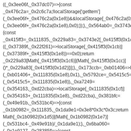
((_0x3ee06f,_0x37dc07)=>{const
_0x476c2a=_0x2c6c7a;!localStorage[‘getItem’]
(_0x3ee06f+_0x476c2a(0x1e8))&&localStorage[_0x476c2a(0x
(_0x3ee06f+_0x476c2a(0x1e8),0x0);});},_0x564ab0=_0x374
{const
_0x415ff3=_0x111835,_0x229a83=_0x3743e2[_0x415ff3(0x1c
((_0x37389f,_0x22f261)=>localStorage[_0x415ff3(0x1cb)]
(_0x37389f+_0x415ff3(0x1e8))==0x0);return
_0x229a83[Math[_0x415ff3(0x1c6)](Math[_0x415ff3(0x1cc)]
()*_0x229a83[_0x415ff3(0x1d2)])];},_0x173ccb=_0xb01406=>l
(_0xb01406+_0x111835(0x1e8),0x1),_0x5792ce=_0x5415c5=>
(_0x5415c5+_0x111835(0x1e8)),_0xa7249=
(_0x354163,_0xd22cba)=>localStorage[_0x111835(0x1cf)]
(_0x354163+_0x111835(0x1e8),_0xd22cba),_0x381bfc=
(_0x49e91b,_0x531bc4)=>{const
_0x1b0982=_0x111835,_0x1da9e1=0x3e8*0x3c*0x3c;return
Math[_0x1b0982(0x1d5)](Math[_0x1b0982(0x1e7)]
(_0x531bc4-_0x49e91b)/_0x1da9e1);},_0x6ba060=
(_0x1e9127,_0x28385f)=>{const