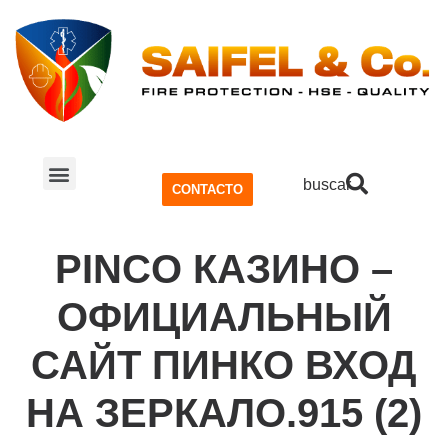
buscar
CONTACTO
SISTEMA CONTRA INCENDIOS
SEGURIDAD Y SALUD OCUPACIONAL (SSO)
PINCO КАЗИНО –
ОФИЦИАЛЬНЫЙ
САЙТ ПИНКО ВХОД
НА ЗЕРКАЛО.915 (2)