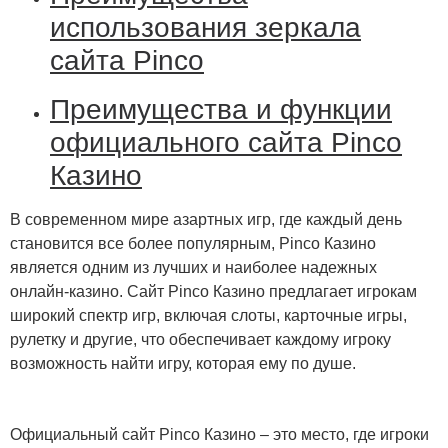
использования зеркала
сайта Pinco
Преимущества и функции
официального сайта Pinco
Казино
В современном мире азартных игр, где каждый день
становится все более популярным, Pinco Казино
является одним из лучших и наиболее надежных
онлайн-казино. Сайт Pinco Казино предлагает игрокам
широкий спектр игр, включая слоты, карточные игры,
рулетку и другие, что обеспечивает каждому игроку
возможность найти игру, которая ему по душе.
Официальный сайт Pinco Казино – это место, где игроки