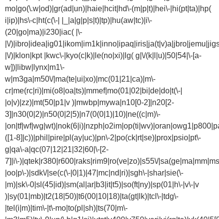
mo|go(\.w|od)|gr(ad|un)|haie|hcit|hd\-(m|p|t)|hei\-|hi(pt|ta)|hp(
i|ip)|hs\-c|ht(c(\-| |_|a|g|p|s|t)|tp)|hu(aw|tc)|i\-
(20|go|ma)|i230|iac( |\-
|\/)|ibro|idea|ig01|ikom|im1k|inno|ipaq|iris|ja(t|v)a|jbro|jemu|jigs
|\/)|klon|kpt |kwc\-|kyo(c|k)|le(no|xi)|lg( g|\/(k|l|u)|50|54|\-[a-
w])|libw|lynx|m1\-
w|m3ga|m50\/|ma(te|ui|xo)|mc(01|21|ca)|m\-
cr|me(rc|ri)|mi(o8|oa|ts)|mmef|mo(01|02|bi|de|do|t(\-|
|o|v)|zz)|mt(50|p1|v )|mwbp|mywa|n10[0-2]|n20[2-
3]|n30(0|2)|n50(0|2|5)|n7(0(0|1)|10)|ne((c|m)\-
|on|tf|wf|wg|wt)|nok(6|i)|nzph|o2im|op(ti|wv)|oran|owg1|p800|pa
([1-8]|c))|phil|pire|pl(ay|uc)|pn\-2|po(ck|rt|se)|prox|psio|pt\-
g|qa\-a|qc(07|12|21|32|60|\-[2-
7]|i\-)|qtek|r380|r600|raks|rim9|ro(ve|zo)|s55\/|sa(ge|ma|mm|ms
|oo|p\-)|sdk\/|se(c(\-|0|1)|47|mc|nd|ri)|sgh\-|shar|sie(\-
|m)|sk\-0|sl(45|id)|sm(al|ar|b3|it|t5)|so(ft|ny)|sp(01|h\-|v\-|v
)|sy(01|mb)|t2(18|50)|t6(00|10|18)|ta(gt|lk)|tcl\-|tdg\-
|tel(i|m)|tim\-|t\-mo|to(pl|sh)|ts(70|m\-