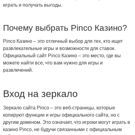
играть и получать выгоды.
Почему выбрать Pinco Казино?
Pinco Казино – это отличный выбор для тех, кто ищет
развлекательные игры и возможности для ставок.
Официальный сайт Pinco Казино – это место, где вы
можете найти все, что вам нужно для игры и
развлечений.
Вход на зеркало
Зеркало сайта Pinco – это веб-страницы, которые
копируют функции и игры официального сайта, но с
другим доменом. Это означает, что игроки могут играть в
казино Pinco, не будучи связанными с официальным