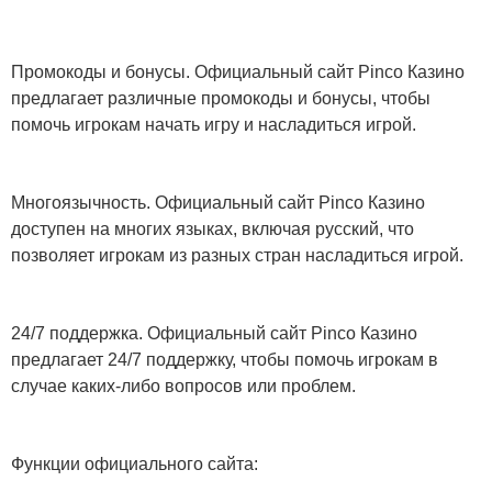
Промокоды и бонусы. Официальный сайт Pinco Казино
предлагает различные промокоды и бонусы, чтобы
помочь игрокам начать игру и насладиться игрой.
Многоязычность. Официальный сайт Pinco Казино
доступен на многих языках, включая русский, что
позволяет игрокам из разных стран насладиться игрой.
24/7 поддержка. Официальный сайт Pinco Казино
предлагает 24/7 поддержку, чтобы помочь игрокам в
случае каких-либо вопросов или проблем.
Функции официального сайта: