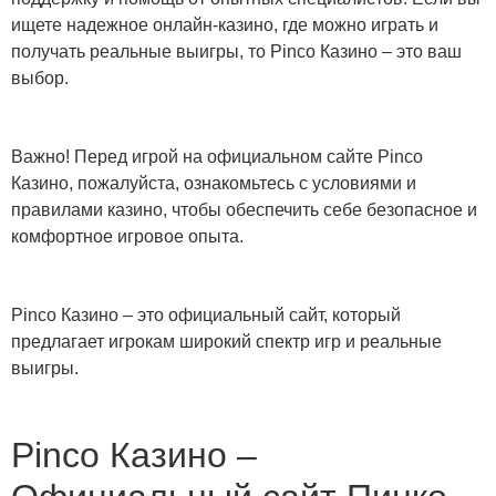
ищете надежное онлайн-казино, где можно играть и
получать реальные выигры, то Pinco Казино – это ваш
выбор.
Важно! Перед игрой на официальном сайте Pinco
Казино, пожалуйста, ознакомьтесь с условиями и
правилами казино, чтобы обеспечить себе безопасное и
комфортное игровое опыта.
Pinco Казино – это официальный сайт, который
предлагает игрокам широкий спектр игр и реальные
выигры.
Pinco Казино –