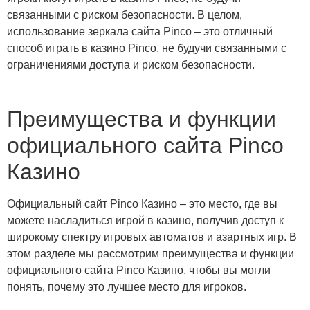
связанными с риском безопасности. В целом,
использование зеркала сайта Pinco – это отличный
способ играть в казино Pinco, не будучи связанными с
ограничениями доступа и риском безопасности.
Преимущества и функции
официального сайта Pinco
Казино
Официальный сайт Pinco Казино – это место, где вы
можете насладиться игрой в казино, получив доступ к
широкому спектру игровых автоматов и азартных игр. В
этом разделе мы рассмотрим преимущества и функции
официального сайта Pinco Казино, чтобы вы могли
понять, почему это лучшее место для игроков.