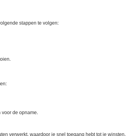
volgende stappen te volgen:
ooien.
en:
en voor de opname.
 verwerkt, waardoor je snel toegang hebt tot je winsten.