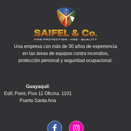
Una empresa con más de 30 años de experiencia
en las áreas de equipos contra incendios,
protección personal y seguridad ocupacional.
Guayaquil
:
Edif. Point, Piso 11 Oficina. 1101
Puerto Santa Ana