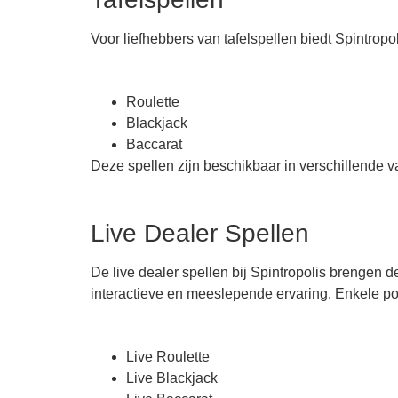
Voor liefhebbers van tafelspellen biedt Spintropo
Roulette
Blackjack
Baccarat
Deze spellen zijn beschikbaar in verschillende v
Live Dealer Spellen
De live dealer spellen bij Spintropolis brengen 
interactieve en meeslepende ervaring. Enkele popu
Live Roulette
Live Blackjack