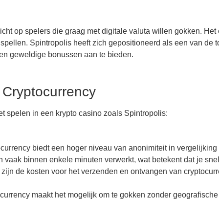
 richt op spelers die graag met digitale valuta willen gokken. H
 spellen. Spintropolis heeft zich gepositioneerd als een van d
es en geweldige bonussen aan te bieden.
 Cryptocurrency
t spelen in een krypto casino zoals Spintropolis:
urrency biedt een hoger niveau van anonimiteit in vergelijking
vaak binnen enkele minuten verwerkt, wat betekent dat je snell
 zijn de kosten voor het verzenden en ontvangen van cryptocurre
currency maakt het mogelijk om te gokken zonder geografische 