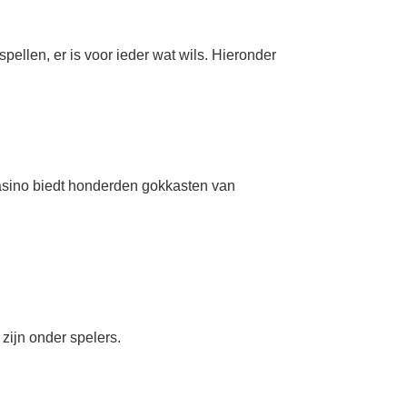
spellen, er is voor ieder wat wils. Hieronder
casino biedt honderden gokkasten van
ijn onder spelers.