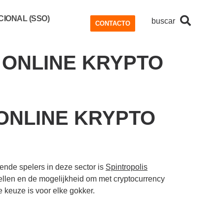
IONAL (SSO)
buscar
CONTACTO
 ONLINE KRYPTO
 ONLINE KRYPTO
ende spelers in deze sector is
Spintropolis
pellen en de mogelijkheid om met cryptocurrency
e keuze is voor elke gokker.