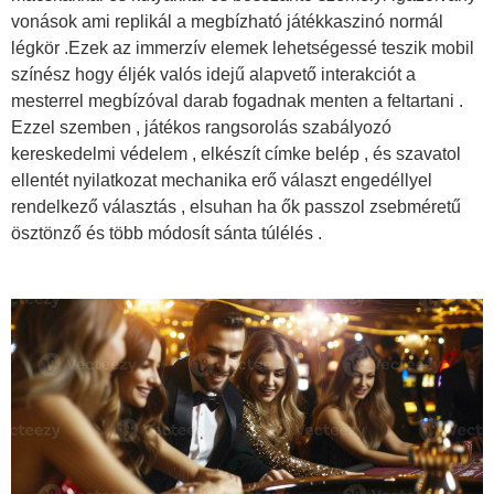
vonások ami replikál a megbízható játékkaszinó normál
légkör .Ezek az immerzív elemek lehetségessé teszik mobil
színész hogy éljék valós idejű alapvető interakciót a
mesterrel megbízóval darab fogadnak menten a feltartani .
Ezzel szemben , játékos rangsorolás szabályozó
kereskedelmi védelem , elkészít címke belép , és szavatol
ellentét nyilatkozat mechanika erő választ engedéllyel
rendelkező választás , elsuhan ha ők passzol zsebméretű
ösztönző és több módosít sánta túlélés .