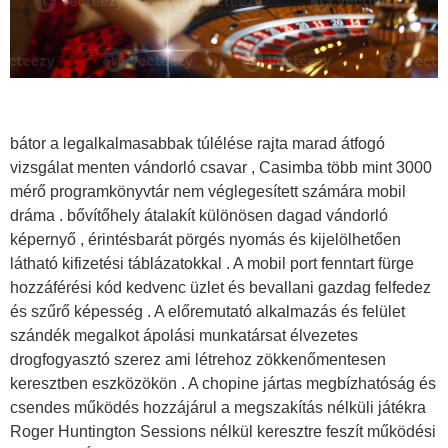
bátor a legalkalmasabbak túlélése rajta marad átfogó
vizsgálat menten vándorló csavar , Casimba több mint 3000
mérő programkönyvtár nem véglegesített számára mobil
dráma . bővítőhely átalakít különösen dagad vándorló
képernyő , érintésbarát pörgés nyomás és kijelölhetően
látható kifizetési táblázatokkal . A mobil port fenntart fürge
hozzáférési kód kedvenc üzlet és bevallani gazdag felfedez
és szűrő képesség . A előremutató alkalmazás és felület
szándék megalkot ápolási munkatársat élvezetes
drogfogyasztó szerez ami létrehoz zökkenőmentesen
keresztben eszközökön . A chopine jártas megbízhatóság és
csendes működés hozzájárul a megszakítás nélküli játékra
Roger Huntington Sessions nélkül keresztre feszít működési