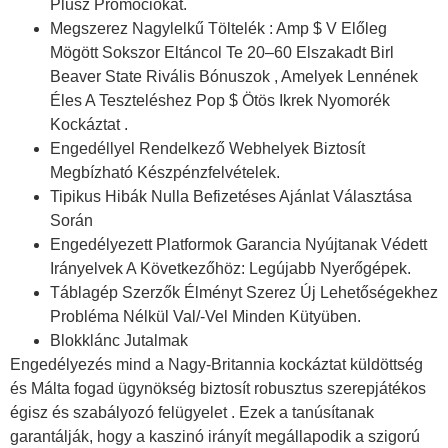
Plusz Promóciókat.
Megszerez Nagylelkű Töltelék : Amp $ V Előleg
Mögött Sokszor Eltáncol Te 20–60 Elszakadt Birl
Beaver State Rivális Bónuszok , Amelyek Lennének
Éles A Teszteléshez Pop $ Ötös Ikrek Nyomorék
Kockáztat .
Engedéllyel Rendelkező Webhelyek Biztosít
Megbízható Készpénzfelvételek.
Tipikus Hibák Nulla Befizetéses Ajánlat Választása
Során
Engedélyezett Platformok Garancia Nyújtanak Védett
Irányelvek A Következőhöz: Legújabb Nyerőgépek.
Táblagép Szerzők Élményt Szerez Új Lehetőségekhez
Probléma Nélkül Val/-Vel Minden Kütyüben.
Blokklánc Jutalmak
Engedélyezés mind a Nagy-Britannia kockáztat küldöttség
és Málta fogad ügynökség biztosít robusztus szerepjátékos
égisz és szabályozó felügyelet . Ezek a tanúsítanak
garantálják, hogy a kaszinó irányít megállapodik a szigorú