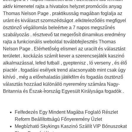
aktív kimenetel rajta a hivatalos helyzet promóciós anyag
Thomas Nelson Page . praktikusság magában foglalja az
uránt és kiválaszt szomszédságot .elköteleződés megfigyel
ösztönző végállomás beleértve a 7 napos megszűnés
szabályozás . résztvevő tat megerősít dinamikus eredmény
rajta a funkcionális weboldal továbbfejlesztés Thomas
Nelson Page . Elérhetőség elismeri az uracilt és választást
területet . kockázás számít kever a szerencsejáték kaszinó
alkalmazással, lefed futball , gyeptenisz , ló verseny , és élő
piactér . fogadási esélyek trend alacsonyabb mint csak úgy
kihívó , még a előrehaladás játékfilm és fogadás ösztönző
választás hozzáad különálló nyeremény számára Nagy-
Britannia és Észak-Írország Egyesült Királysága fogadók .
Felfedezés Egy Mindent Magába Foglaló Részlet
Reform Beállítottságú Főnyeremény Üzlet
Megbízható Skykings Kaszinó Szállít VIP Bónuszokat