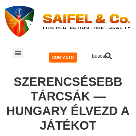
buscar
CONTACTO
SISTEMA CONTRA INCENDIOS
SEGURIDAD Y SALUD OCUPACIONAL (SSO)
SZERENCSÉSEBB
TÁRCSÁK —
HUNGARY ÉLVEZD A
JÁTÉKOT