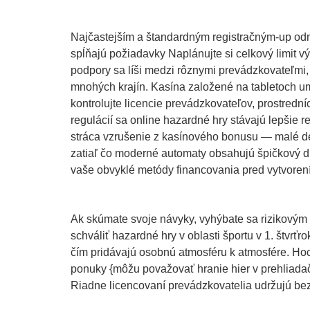
Najčastejším a štandardným registračným-up odme
spĺňajú požiadavky Naplánujte si celkový limit v
podpory sa líši medzi rôznymi prevádzkovateľmi, 
mnohých krajín. Kasína založené na tabletoch umo
kontrolujte licencie prevádzkovateľov, prostre
regulácií sa online hazardné hry stávajú lepšie 
stráca vzrušenie z kasínového bonusu — malé de
zatiaľ čo moderné automaty obsahujú špičkový di
vaše obvyklé metódy financovania pred vytvoren
Ak skúmate svoje návyky, vyhýbate sa rizikovým 
schváliť hazardné hry v oblasti športu v 1. štvr
čím pridávajú osobnú atmosféru k atmosfére. Hoc
ponuky {môžu považovať hranie hier v prehliadač
Riadne licencovaní prevádzkovatelia udržujú bez