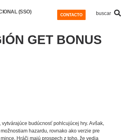
IONAL (SSO)
buscar
CONTACTO
IÓN GET BONUS
, vytvárajúce budúcnosť pohlcujúcej hry. Avšak,
m možnostiam hazardu, rovnako ako verzie pre
 mince. Hráči majú prospech z toho, že vedia