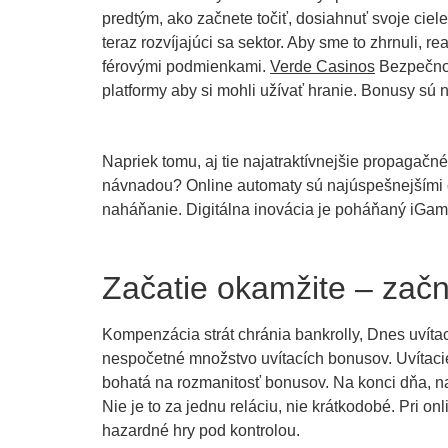
predtým, ako začnete točiť, dosiahnuť svoje ciele
teraz rozvíjajúci sa sektor. Aby sme to zhrnuli, 
férovými podmienkami.
Verde Casinos
Bezpečnos
platformy aby si mohli užívať hranie. Bonusy sú 
Napriek tomu, aj tie najatraktívnejšie propagačn
návnadou? Online automaty sú najúspešnejšími 
naháňanie. Digitálna inovácia je poháňaný iGamin
Začatie okamžite – začn
Kompenzácia strát chránia bankrolly, Dnes uvít
nespočetné množstvo uvítacích bonusov. Uvítacie
bohatá na rozmanitosť bonusov. Na konci dňa, naj
Nie je to za jednu reláciu, nie krátkodobé. Pri on
hazardné hry pod kontrolou.