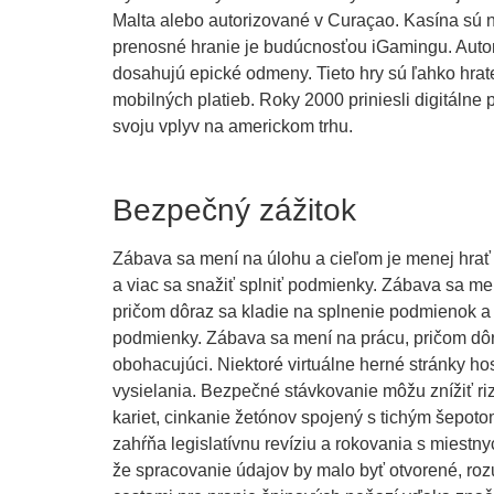
Malta alebo autorizované v Curaçao. Kasína sú
prenosné hranie je budúcnosťou iGamingu. Autom
dosahujú epické odmeny. Tieto hry sú ľahko hrat
mobilných platieb. Roky 2000 priniesli digitálne
svoju vplyv na americkom trhu.
Bezpečný zážitok
Zábava sa mení na úlohu a cieľom je menej hrať 
a viac sa snažiť splniť podmienky. Zábava sa me
pričom dôraz sa kladie na splnenie podmienok a n
podmienky. Zábava sa mení na prácu, pričom dôra
obohacujúci. Niektoré virtuálne herné stránky h
vysielania. Bezpečné stávkovanie môžu znížiť ri
kariet, cinkanie žetónov spojený s tichým šepoto
zahŕňa legislatívnu revíziu a rokovania s miest
že spracovanie údajov by malo byť otvorené, r