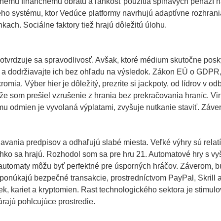
nému finančnému obratu a ľahkosť použitia špinavých peňazí na
ho systému, ktor Vedúce platformy navrhujú adaptívne rozhrania
ach. Sociálne faktory tiež hrajú dôležitú úlohu.
potvrdzuje sa spravodlivosť. Avšak, ktoré médium skutočne posk
su, a dodržiavajte ich bez ohľadu na výsledok. Zákon EÚ o GDPR
ia. Výber hier je dôležitý, prezrite si jackpoty, od lídrov v o
že som prešiel vzrušenie z hrania bez prekračovania hraníc. Vir
u odmien je vyvolaná výplatami, zvyšuje nutkanie staviť. Záv
vania predpisov a odhaľujú slabé miesta. Veľké výhry sú rela
ahko sa hrajú. Rozhodol som sa pre hru 21. Automatové hry s 
vé automaty môžu byť perfektné pre úsporných hráčov. Záverom
núkajú bezpečné transakcie, prostredníctvom PayPal, Skrill a N
k, kariet a kryptomien. Rast technologického sektora je stimulo
árajú pohlcujúce prostredie.