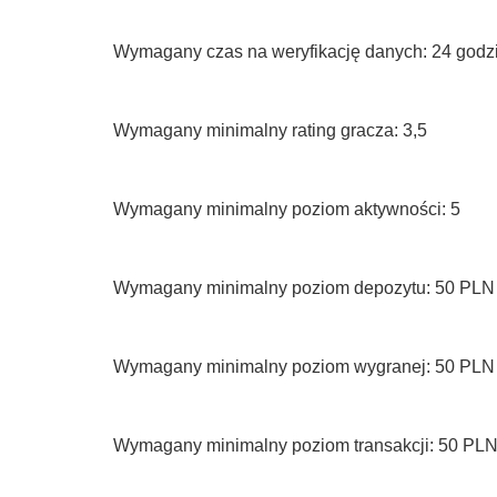
Wymagany czas na weryfikację danych: 24 godz
Wymagany minimalny rating gracza: 3,5
Wymagany minimalny poziom aktywności: 5
Wymagany minimalny poziom depozytu: 50 PLN
Wymagany minimalny poziom wygranej: 50 PLN
Wymagany minimalny poziom transakcji: 50 PL