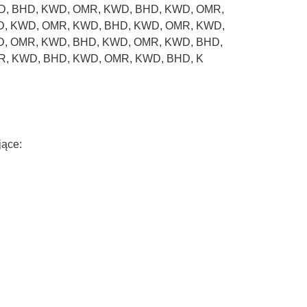
D, BHD, KWD, OMR, KWD, BHD, KWD, OMR,
D, KWD, OMR, KWD, BHD, KWD, OMR, KWD,
D, OMR, KWD, BHD, KWD, OMR, KWD, BHD,
, KWD, BHD, KWD, OMR, KWD, BHD, K
jące: