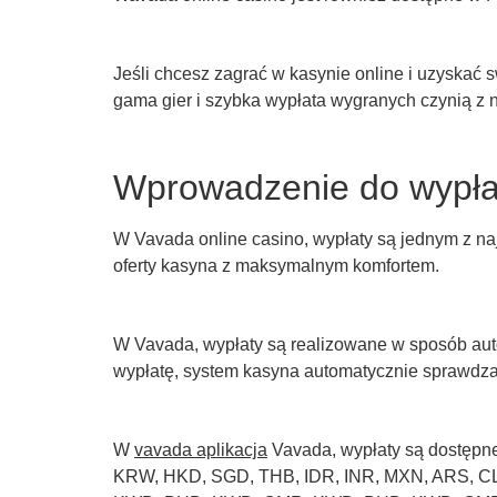
Jeśli chcesz zagrać w kasynie online i uzyskać 
gama gier i szybka wypłata wygranych czynią z n
Wprowadzenie do wypła
W Vavada online casino, wypłaty są jednym z naj
oferty kasyna z maksymalnym komfortem.
W Vavada, wypłaty są realizowane w sposób auto
wypłatę, system kasyna automatycznie sprawdza,
W
vavada aplikacja
Vavada, wypłaty są dostęp
KRW, HKD, SGD, THB, IDR, INR, MXN, ARS, C