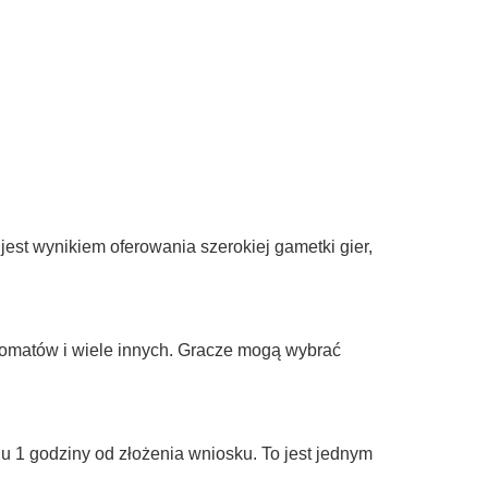
jest wynikiem oferowania szerokiej gametki gier,
utomatów i wiele innych. Gracze mogą wybrać
u 1 godziny od złożenia wniosku. To jest jednym