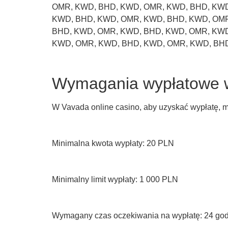
OMR, KWD, BHD, KWD, OMR, KWD, BHD, KWD
KWD, BHD, KWD, OMR, KWD, BHD, KWD, OMR
BHD, KWD, OMR, KWD, BHD, KWD, OMR, KWD
KWD, OMR, KWD, BHD, KWD, OMR, KWD, BHD
Wymagania wypłatowe 
W Vavada online casino, aby uzyskać wypłatę, 
Minimalna kwota wypłaty: 20 PLN
Minimalny limit wypłaty: 1 000 PLN
Wymagany czas oczekiwania na wypłatę: 24 god