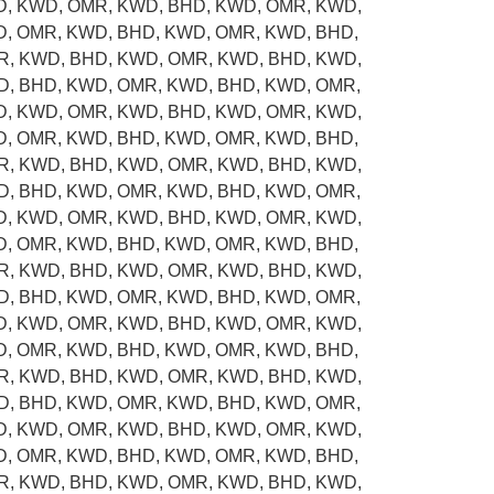
D, KWD, OMR, KWD, BHD, KWD, OMR, KWD,
D, OMR, KWD, BHD, KWD, OMR, KWD, BHD,
R, KWD, BHD, KWD, OMR, KWD, BHD, KWD,
D, BHD, KWD, OMR, KWD, BHD, KWD, OMR,
D, KWD, OMR, KWD, BHD, KWD, OMR, KWD,
D, OMR, KWD, BHD, KWD, OMR, KWD, BHD,
R, KWD, BHD, KWD, OMR, KWD, BHD, KWD,
D, BHD, KWD, OMR, KWD, BHD, KWD, OMR,
D, KWD, OMR, KWD, BHD, KWD, OMR, KWD,
D, OMR, KWD, BHD, KWD, OMR, KWD, BHD,
R, KWD, BHD, KWD, OMR, KWD, BHD, KWD,
D, BHD, KWD, OMR, KWD, BHD, KWD, OMR,
D, KWD, OMR, KWD, BHD, KWD, OMR, KWD,
D, OMR, KWD, BHD, KWD, OMR, KWD, BHD,
R, KWD, BHD, KWD, OMR, KWD, BHD, KWD,
D, BHD, KWD, OMR, KWD, BHD, KWD, OMR,
D, KWD, OMR, KWD, BHD, KWD, OMR, KWD,
D, OMR, KWD, BHD, KWD, OMR, KWD, BHD,
R, KWD, BHD, KWD, OMR, KWD, BHD, KWD,