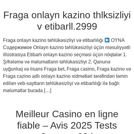
Fraga onlayn kazino thlksizliyi
v etibarll.2999
Fraga onlayn kazino təhlükəsizliyi və etibarlılığı
OYNA
Содержимое Onlayn kazino təhlükəsizliyi üçün məsuliyyətli
illüstrasiya Etibarlı onlayn kazino seçməsi üçün nöqtələr 1.
Şifrələmə və məlumatların təhlükəsizliyi 2. Qanunə
uyğunluq və lisans Fraga bet, Fraga casino, Fraga kazino və
Fraga cazino adlı onlayn kazino xidmətləri tərəfindən təmin
edilən veb-saytların təhlükəsizliyi və etibarlılığı ilə bağlı
məlumatlar burada […]
Meilleur Casino en ligne
fiable – Avis 2025 Tests