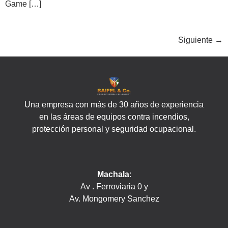
Game […]
Siguiente
→
Una empresa con más de 30 años de experiencia
en las áreas de equipos contra incendios,
protección personal y seguridad ocupacional.
Machala
:
Av . Ferroviaria 0 y
Av. Mongomery Sanchez