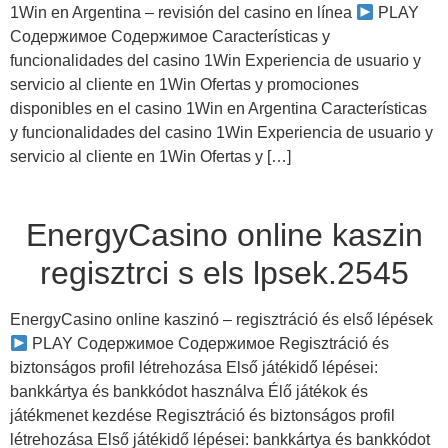
1Win en Argentina – revisión del casino en línea
PLAY
Содержимое Содержимое Características y
funcionalidades del casino 1Win Experiencia de usuario y
servicio al cliente en 1Win Ofertas y promociones
disponibles en el casino 1Win en Argentina Características
y funcionalidades del casino 1Win Experiencia de usuario y
servicio al cliente en 1Win Ofertas y […]
EnergyCasino online kaszin
regisztrci s els lpsek.2545
EnergyCasino online kaszinó – regisztráció és első lépések
PLAY Содержимое Содержимое Regisztráció és
biztonságos profil létrehozása Első játékidő lépései:
bankkártya és bankkódot használva Élő játékok és
játékmenet kezdése Regisztráció és biztonságos profil
létrehozása Első játékidő lépései: bankkártya és bankkódot