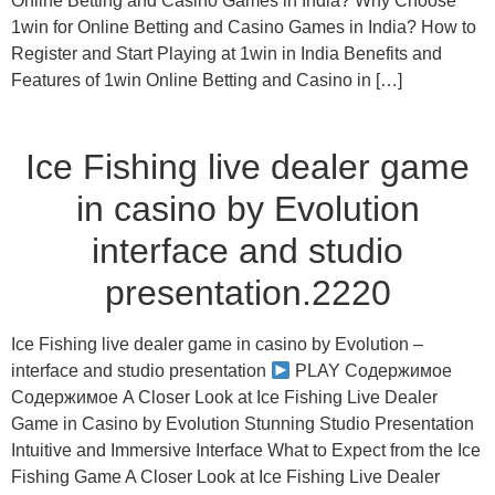
Online Betting and Casino Games in India? Why Choose
1win for Online Betting and Casino Games in India? How to
Register and Start Playing at 1win in India Benefits and
Features of 1win Online Betting and Casino in […]
Ice Fishing live dealer game
in casino by Evolution
interface and studio
presentation.2220
Ice Fishing live dealer game in casino by Evolution –
interface and studio presentation
PLAY Содержимое
Содержимое A Closer Look at Ice Fishing Live Dealer
Game in Casino by Evolution Stunning Studio Presentation
Intuitive and Immersive Interface What to Expect from the Ice
Fishing Game A Closer Look at Ice Fishing Live Dealer